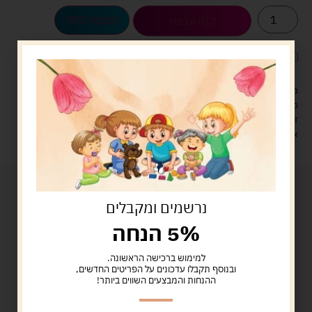
הוספה לסל
קנה עכשיו
לארוז את המוצר באריזת מתנה
5.00 ש"ח
?
מעל 329 ש"ח, משלוח עם שליח עד הבית חינם! – 0 ₪
משלוח עם שליח עד הבית: 29 ש"ח
זמן אספקה: עד 4 ימי עסקים.
איסוף עצמי: מ"ביתר טויס" רחוב בניין דוד 18, ביתר עילית.
נרשמים ומקבלים
5% הנחה
למימוש ברכישה הראשונה.
ובנוסף תקבלו עדכונים על הפריטים החדשים,
ההנחות והמבצעים השווים ביותר!