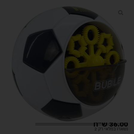
36.00
ש"ח
נשארו במלאי רק 2