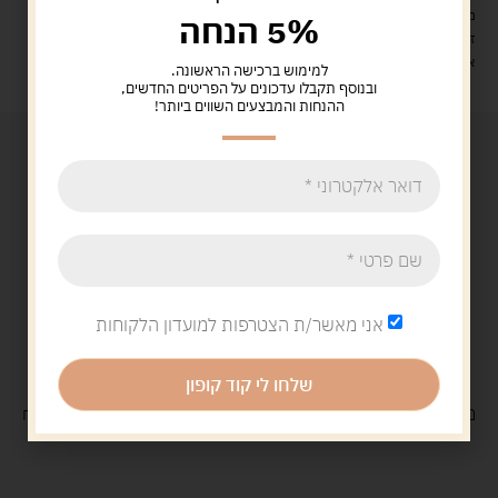
משלוח עם שליח עד הבית: 29 ש"ח
5% הנחה
זמן אספקה: עד 4 ימי עסקים.
איסוף עצמי: מ"ביתר טויס" רחוב בניין דוד 18, ביתר עילית.
למימוש ברכישה הראשונה.
ובנוסף תקבלו עדכונים על הפריטים החדשים,
ההנחות והמבצעים השווים ביותר!
אני מאשר/ת הצטרפות למועדון הלקוחות
שלחו לי קוד קופון
משלוח
חינם
בקנייה מעל 329 ש"ח
משלוח עם
שליח
29 ש"ח