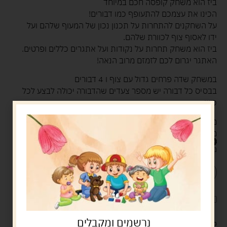
ביז הוא משחק קופסה חכם במיוחד
הכינו את עצמכם להתעופף כמו דבורים!
על השחקנים להתחרות על תכנון נכון של המעוף שלהם ועל
ידו לאסוף צוף לכוורת שלהם.
ביז הוא משחק תחרות על נקודות ועל אתגרים כללים ופרטים.
האתגר יגרום לכם לזמזם מרוב הנאה!
במשחק שדה פרחים גדול עם צוף ו 4 דבורים
בבסיס כל דבורה יש מספר צעדים שהדבורה יכולה לבצע לכל
כיוון
משחק קופסא אסטרטגי
מתאים מגיל 8 ומעלה
199.00
ש"ח
נשארו במלאי רק 2
הוספה לסל
קנה עכשיו
לארוז את המוצר באריזת מתנה
5.00 ש"ח
?
נרשמים ומקבלים
מעל 329 ש"ח, משלוח עם שליח עד הבית חינם! – 0 ₪