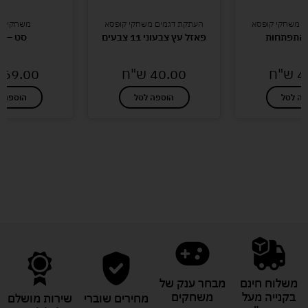
ם משחקי קופסא
העתקת דגמים משחקי קופסא
משחקי קו
התפתחות
פאזל עץ צבעוני 11 צבעים
סט – SET
4
ש"ח
40.00
ש"ח
69.00
פה לסל
הוספה לסל
הוספה ל
לעוד מוצרים במבצעים מיוחדים
משלוח חינם
מבחר ענק של
בקנייה מעל
משחקים
מחירים שוברי
שירות מושלם