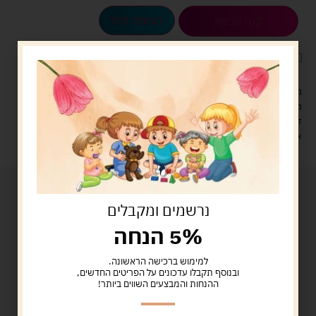
הוספה לסל
קנה עכשיו
לארוז את המוצר באריזת מתנה
5.00 ש"ח
?
מעל 329 ש"ח, משלוח עם שליח עד הבית חינם! – 0 ₪
משלוח עם שליח עד הבית: 29 ש"ח
זמן אספקה: עד 4 ימי עסקים.
איסוף עצמי: מ"ביתר טויס" רחוב בניין דוד 18, ביתר עילית.
נרשמים ומקבלים
5% הנחה
למימוש ברכישה הראשונה.
ובנוסף תקבלו עדכונים על הפריטים החדשים,
ההנחות והמבצעים השווים ביותר!