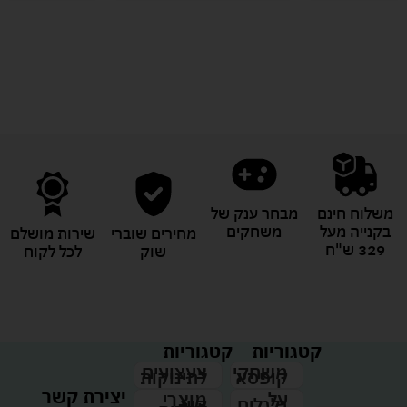
לעוד מוצרים במבצעים מיוחדים
משלוח חינם
מבחר ענק של
בקנייה מעל
משחקים
מחירים שוברי
שירות מושלם
329 ש"ח
שוק
לכל לקוח
קטגוריות
קטגוריות
צעצועים
משחקי
לתינוקות
קופסא
יצירת קשר
מוצרי
על
קיץ
גלגלים