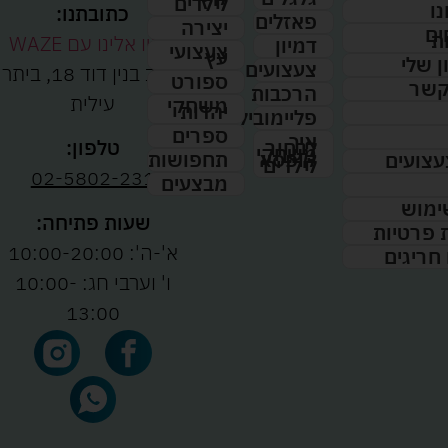
לילדים
נו
כתובתנו:
פאזלים
יצירה
ים
ת
נווטו אלינו עם WAZE
דמיון
צעצועי
עץ
 שלי
צעצועים
רחוב בנין דוד 18, ביתר
ספורט
קשר
הרכבות
עילית
משחקי
יהדות
פליימוביל
ספרים
איך
לבחור
טלפון:
משחקי
תחפושות
קופסא
עצועים
לילדים
02-5802-231
מבצעים
ימוש
שעות פתיחה:
ת פרטיות
א'-ה': 10:00-20:00
 חריגים
ו' וערבי חג: 10:00-
13:00