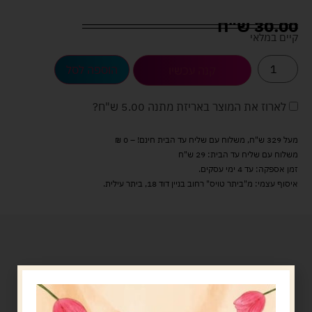
30.00
ש"ח
קיים במלאי
הוספה לסל
קנה עכשיו
לארוז את המוצר באריזת מתנה
5.00 ש"ח
?
מעל 329 ש"ח, משלוח עם שליח עד הבית חינם! – 0 ₪
משלוח עם שליח עד הבית: 29 ש"ח
זמן אספקה: עד 4 ימי עסקים.
איסוף עצמי: מ"ביתר טויס" רחוב בניין דוד 18, ביתר עילית.