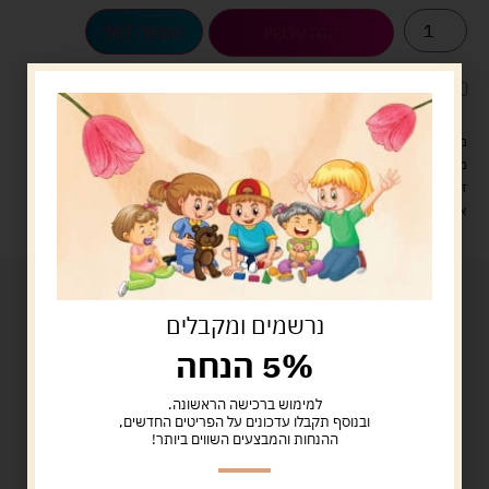
הוספה לסל
קנה עכשיו
לארוז את המוצר באריזת מתנה
5.00 ש"ח
?
מעל 329 ש"ח, משלוח עם שליח עד הבית חינם! – 0 ₪
משלוח עם שליח עד הבית: 29 ש"ח
זמן אספקה: עד 4 ימי עסקים.
איסוף עצמי: מ"ביתר טויס" רחוב בניין דוד 18, ביתר עילית.
נרשמים ומקבלים
5% הנחה
למימוש ברכישה הראשונה.
ובנוסף תקבלו עדכונים על הפריטים החדשים,
ההנחות והמבצעים השווים ביותר!