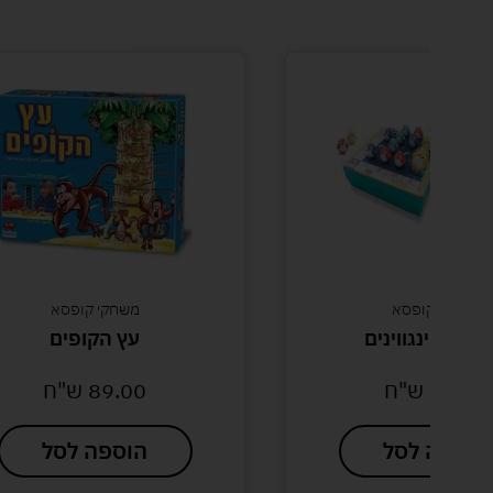
משחקי קופסא
עץ הקופים
ת
89.00
ש"ח
0
הוספה לסל
ה