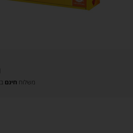
משלוח
חינם
בק