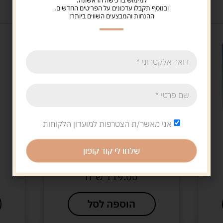
מוצרים קשורים
למימוש ברכישה הראשונה.
ובנוסף תקבלו עדכונים על הפריטים החדשים,
ההנחות והמבצעים השווים ביותר!
אני מאשר/ת הצטרפות למועדון הלקוחות
משחקי זיכרון
משחקי אסטרטגיה
שלחו לי קוד קופון
פוס ת'לשון
המבוך – מיני
119.0
ש"ח
105.00
ש"ח
וספה לסל
הוספה לסל