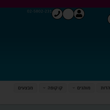
02-5802-231
הדות
מותגים
קו קופה
מבצעים