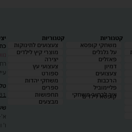
קטגוריות
קטגוריות
יצי
משחקי קופסא
צעצועים לתינוקות
כתו
על גלגלים
מוצרי קיץ לילדים
נווט
פאזלים
יצירה
דמיון
צעצועי עץ
עיל
צעצועים
ספורט
הרכבות
משחקי יהדות
טלפ
פליימוביל
ספרים
31
איך לבחור משחקי
תחפושות
קופסא לילדים
מבצעים
שעו
א'-ה': 