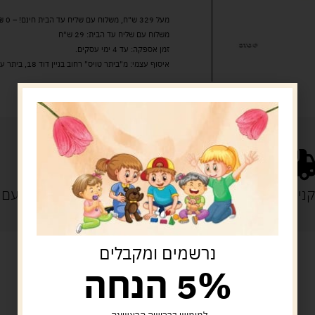
מעל 329 ש"ח, משלוח עם שליח עד הבית חינם! – 0 ₪
משלוח עם שליח עד הבית: 29 ש"ח
זמן אספקה: עד 4 ימי עסקים.
איסוף עצמי: מ"ביתר טויס" רחוב בניין דוד 18, ביתר עילית.
נייה מעל 329 ש"ח
משלוח עם
נרשמים ומקבלים
5% הנחה