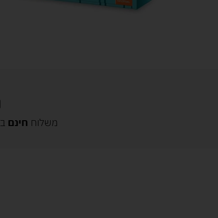
משלוח
חינם
בק