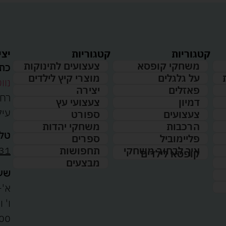
קטגוריות
קטגוריות
יצי
משחקי קופסא
צעצועים לתינוקות
כתו
על גלגלים
מוצרי קיץ לילדים
נווט
פאזלים
יצירה
דמיון
צעצועי עץ
עיל
צעצועים
ספורט
הרכבות
משחקי יהדות
טלפ
פליימוביל
ספרים
31
איך לבחור משחקי
תחפושות
קופסא לילדים
מבצעים
שעו
א'-ה': 
00