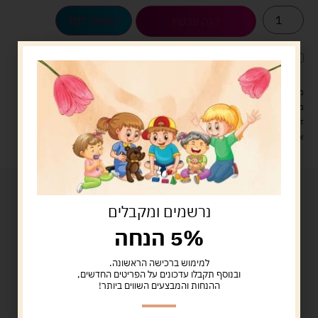
הוספה לסל
קנה עכשיו
לארוז את המוצר באריזת מתנה
5.00 ש"ח
?
מעל 329 ש"ח, משלוח עם שליח עד הבית חינם! – 0 ₪
משלוח עם שליח עד הבית: 29 ש"ח
זמן אספקה: עד 4 ימי עסקים.
איסוף עצמי: מ"ביתר טויס" רחוב בניין דוד 18, ביתר עילית.
נרשמים ומקבלים
5% הנחה
למימוש ברכישה הראשונה.
ובנוסף תקבלו עדכונים על הפריטים החדשים,
ההנחות והמבצעים השווים ביותר!