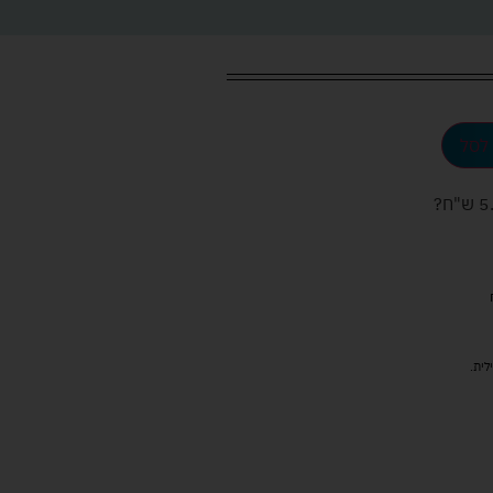
לסל
ש"ח
?