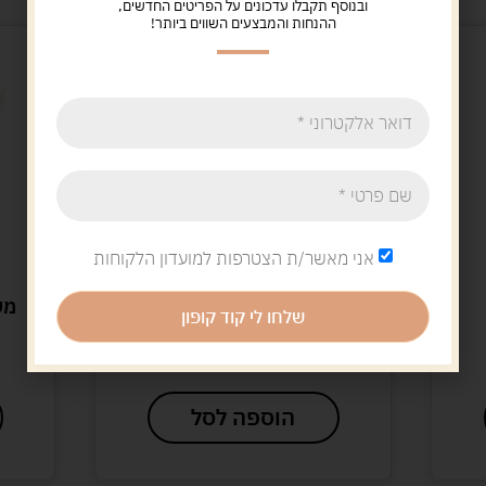
ובנוסף תקבלו עדכונים על הפריטים החדשים,
ההנחות והמבצעים השווים ביותר!
אני מאשר/ת הצטרפות למועדון הלקוחות
קו קופה 🛒
מוצרי
פנס מנורת לילה קליפס
משקפי שמש
שלחו לי קוד קופון
מע
7.00
ש"ח
.00
הוספה לסל
הוס