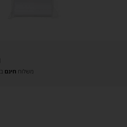
משלוח
חינם
בק