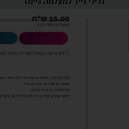
גלילי נייר למצלמה גיימז
15.00
ש"ח
נשארו במלאי רק 1
הוספה 
קנה עכשיו
לארוז את המוצר באריזת מתנה
5.00 
מעל 329 ש"ח, משלוח עם שליח עד הבית חינם! – 0 ₪
משלוח עם שליח עד הבית: 29 ש"ח
זמן אספקה: עד 4 ימי עסקים.
איסוף עצמי: מ"ביתר טויס" רחוב בניין דוד 18, ביתר עילית.