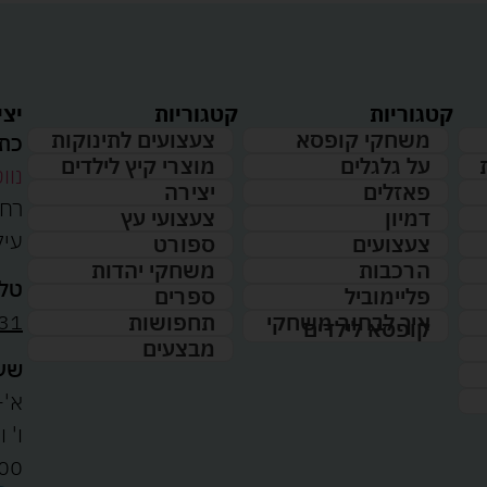
קטגוריות
קטגוריות
יצי
משחקי קופסא
צעצועים לתינוקות
כתו
על גלגלים
מוצרי קיץ לילדים
נווט
פאזלים
יצירה
דמיון
צעצועי עץ
עיל
צעצועים
ספורט
הרכבות
משחקי יהדות
טלפ
פליימוביל
ספרים
31
איך לבחור משחקי
תחפושות
קופסא לילדים
מבצעים
שעו
א'-ה': 
00