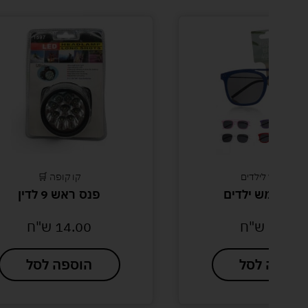
ילדים
קו קופה 🛒
ילדים
פנס ראש 9 לדין
"ח
14.00
ש"ח
סל
הוספה לסל