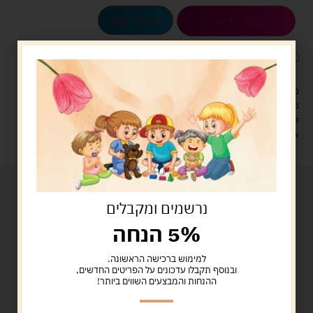
הוספה לסל
קנה עכשיו
לארוז את המוצר באריזת מתנה
5.00 ש"ח
?
מעל 329 ש"ח, משלוח עם שליח עד הבית חינם! – 0 ₪
משלוח עם שליח עד הבית: 29 ש"ח
זמן אספקה: עד 4 ימי עסקים.
איסוף עצמי: מ"ביתר טויס" רחוב בניין דוד 18, ביתר עילית.
נרשמים ומקבלים
5% הנחה
למימוש ברכישה הראשונה.
ובנוסף תקבלו עדכונים על הפריטים החדשים,
ההנחות והמבצעים השווים ביותר!