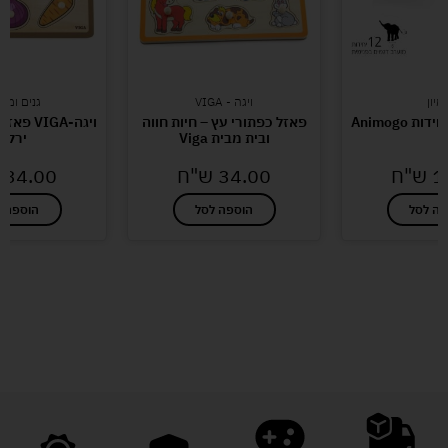
מיון
ויגה - VIGA
גנים ומו
פאזל כפתורי עץ – חיות חווה
ויגה-IGA
ובית מבית Viga
ירקו
1
ש"ח
34.00
ש"ח
34.00
פה לסל
הוספה לסל
הוספה ל
לעוד מוצרים במבצעים מיוחדים