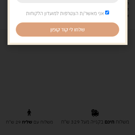
משלוח עם שליח עד הבית: 29 ש"ח
זמן אספקה: עד 4 ימי עסקים.
אני מאשר/ת הצטרפות למועדון הלקוחות
איסוף עצמי: מ"ביתר טויס" רחוב בניין דוד 18, ביתר עילית.
שלחו לי קוד קופון
משלוח
חינם
בקנייה מעל 329 ש"ח
משלוח עם
שליח
29 ש"ח