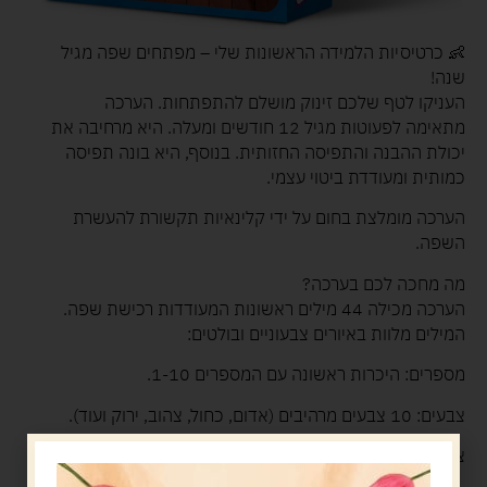
👶 כרטיסיות הלמידה הראשונות שלי – מפתחים שפה מגיל
שנה!
העניקו לטף שלכם זינוק מושלם להתפתחות. הערכה
מתאימה לפעוטות מגיל 12 חודשים ומעלה. היא מרחיבה את
יכולת ההבנה והתפיסה החזותית. בנוסף, היא בונה תפיסה
כמותית ומעודדת ביטוי עצמי.
הערכה מומלצת בחום על ידי קלינאיות תקשורת להעשרת
השפה.
מה מחכה לכם בערכה?
הערכה מכילה 44 מילים ראשונות המעודדות רכישת שפה.
המילים מלוות באיורים צבעוניים ובולטים:
מספרים: היכרות ראשונה עם המספרים 1-10.
צבעים: 10 צבעים מרהיבים (אדום, כחול, צהוב, ירוק ועוד).
צורות: מגוון צורות הנדסיות (עיגול, משולש, ריבוע, מלבן ועוד).