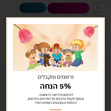
הוספה לסל
קנה עכשיו
לארוז את המוצר באריזת מתנה
5.00 ש"ח
?
מעל 329 ש"ח, משלוח עם שליח עד הבית חינם! – 0 ₪
משלוח עם שליח עד הבית: 29 ש"ח
זמן אספקה: עד 4 ימי עסקים.
איסוף עצמי: מ"ביתר טויס" רחוב בניין דוד 18, ביתר עילית.
נרשמים ומקבלים
5% הנחה
למימוש ברכישה הראשונה.
ובנוסף תקבלו עדכונים על הפריטים החדשים,
ההנחות והמבצעים השווים ביותר!