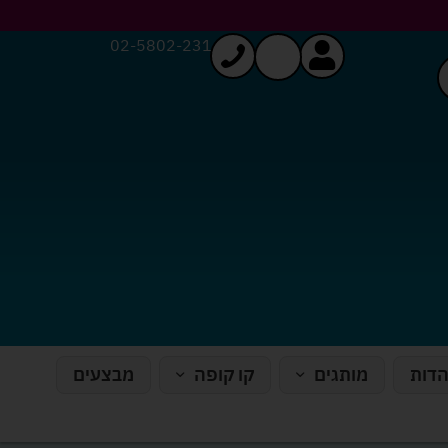
02-5802-231
הדות
מותגים
קו קופה
מבצעים