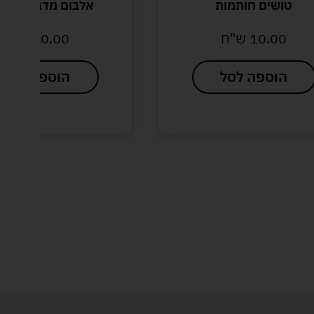
טושים חותמות
אלבום מדבקות "רי
10.00
ש"ח
30.00
ש"ח
הוספה לסל
הוספה לסל