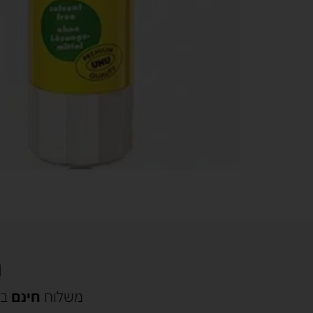
משלוח
חינם
בק