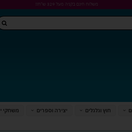
משלוח חינם בקניה מעל 329 ש"ח!!
ם
חוץ וגלגלים
יצירה וספרים
משחקי י