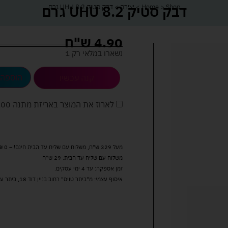
דבק סטיק UHU 8.2 גרם
Shop
>
Home
>
יצירה
>
דבק סטיק UHU 8.2 גרם
4.90
ש"ח
נשארו במלאי רק 1
הוספה 
קנה עכשיו
לארוז את המוצר באריזת מתנה
5.00 
מעל 329 ש"ח, משלוח עם שליח עד הבית חינם! – 0 ₪
משלוח עם שליח עד הבית: 29 ש"ח
זמן אספקה: עד 4 ימי עסקים.
איסוף עצמי: מ"ביתר טויס" רחוב בניין דוד 18, ביתר עילית.