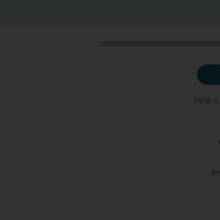
לסל
ש"ח
?