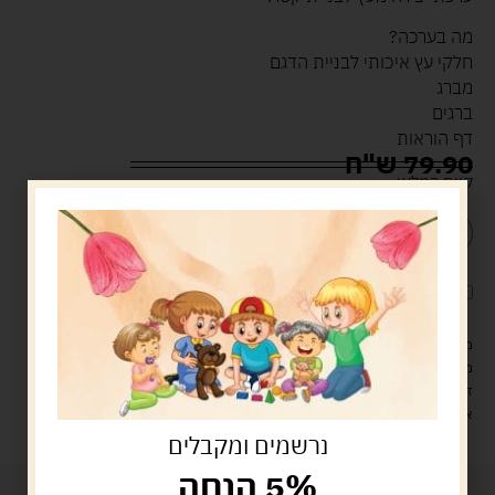
מה בערכה?
חלקי עץ איכותי לבניית הדגם
מברג
ברגים
דף הוראות
79.90
ש"ח
קיים במלאי
הוספה לסל
קנה עכשיו
לארוז את המוצר באריזת מתנה
5.00 ש"ח
?
מעל 329 ש"ח, משלוח עם שליח עד הבית חינם! – 0 ₪
משלוח עם שליח עד הבית: 29 ש"ח
זמן אספקה: עד 4 ימי עסקים.
איסוף עצמי: מ"ביתר טויס" רחוב בניין דוד 18, ביתר עילית.
נרשמים ומקבלים
5% הנחה