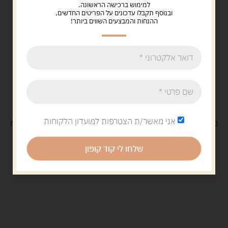
למימוש ברכישה הראשונה.
ובנוסף תקבלו עדכונים על הפריטים החדשים,
ההנחות והמבצעים השווים ביותר!
אני מאשר/ת הצטרפות למועדון הלקוחות
משלוח
חינם
בקנייה מעל 329 ש"ח
משלוח עם
שליח
29 ש"ח
שלחו לי קוד קופון