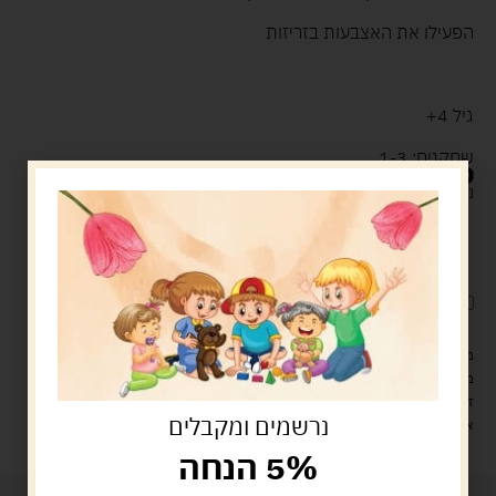
הפעילו את האצבעות בזריזות
גיל 4+
שחקנים: 1-3
49.00
ש"ח
נשארו במלאי רק 1
הוספה לסל
קנה עכשיו
לארוז את המוצר באריזת מתנה
5.00 ש"ח
?
מעל 329 ש"ח, משלוח עם שליח עד הבית חינם! – 0 ₪
משלוח עם שליח עד הבית: 29 ש"ח
זמן אספקה: עד 4 ימי עסקים.
נרשמים ומקבלים
איסוף עצמי: מ"ביתר טויס" רחוב בניין דוד 18, ביתר עילית.
5% הנחה