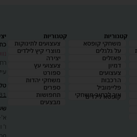
קטגוריות
קטגוריות
יצי
משחקי קופסא
צעצועים לתינוקות
כתו
על גלגלים
מוצרי קיץ לילדים
נווט
פאזלים
יצירה
דמיון
צעצועי עץ
עיל
צעצועים
ספורט
הרכבות
משחקי יהדות
טלפ
פליימוביל
ספרים
31
איך לבחור משחקי
תחפושות
קופסא לילדים
מבצעים
שעו
א'-ה': 
00