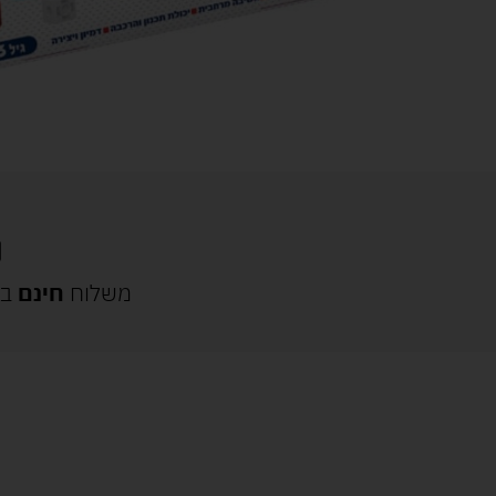
משלוח
חינם
בק