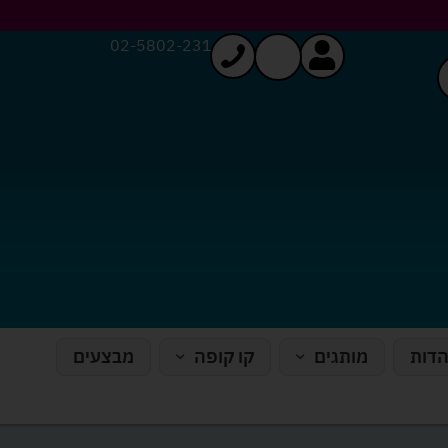
02-5802-231
הדות
מותגים
קו קופה
מבצעים