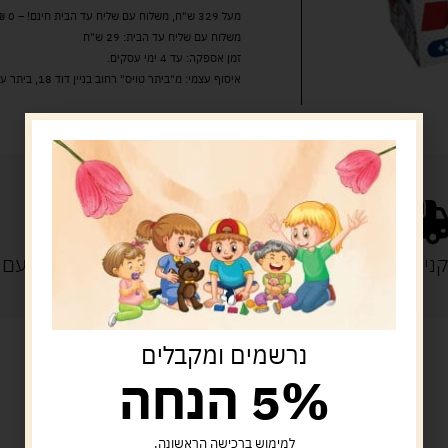
מעל 329 ש"ח, משלוח עם שליח עד הבית חינם! – 0 ₪
משלוח עם שליח עד הבית: 29 ש"ח
זמן אספקה: עד 4 ימי עסקים.
איסוף עצמי: מ"ביתר טויס" רחוב בניין דוד 18, ביתר עילית.
נייה מעל 329 ש"ח
משלוח עם
נרשמים ומקבלים
5% הנחה
מוצרים קשורים
למימוש ברכישה הראשונה.