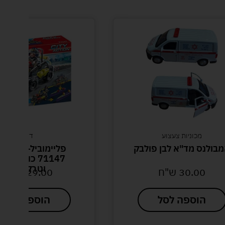
מכוניות צעצוע
דמיון
בולנס מד"א לבן פולבק
פליימוביל-bil
71147 כוחות ה
וטרקטורון
30.00
ש"ח
129.00
ש"ח
הוספה לסל
הוספה לסל