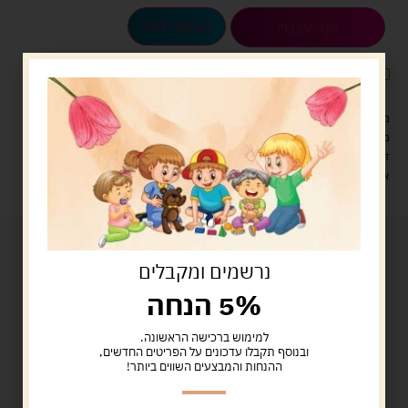
הוספה לסל
קנה עכשיו
לארוז את המוצר באריזת מתנה
5.00 ש"ח
?
מעל 329 ש"ח, משלוח עם שליח עד הבית חינם! – 0 ₪
משלוח עם שליח עד הבית: 29 ש"ח
זמן אספקה: עד 4 ימי עסקים.
איסוף עצמי: מ"ביתר טויס" רחוב בניין דוד 18, ביתר עילית.
נרשמים ומקבלים
5% הנחה
למימוש ברכישה הראשונה.
ובנוסף תקבלו עדכונים על הפריטים החדשים,
ההנחות והמבצעים השווים ביותר!