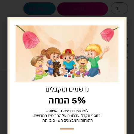
הוספה לסל
קנה עכשיו
לארוז את המוצר באריזת מתנה
5.00 ש"ח
?
מעל 329 ש"ח, משלוח עם שליח עד הבית חינם! – 0 ₪
משלוח עם שליח עד הבית: 29 ש"ח
זמן אספקה: עד 4 ימי עסקים.
איסוף עצמי: מ"ביתר טויס" רחוב בניין דוד 18, ביתר עילית.
נרשמים ומקבלים
5% הנחה
למימוש ברכישה הראשונה.
ובנוסף תקבלו עדכונים על הפריטים החדשים,
ההנחות והמבצעים השווים ביותר!