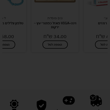
קוצ'י
גנים ומוסדות
לי גיא
י רמזים
ויגה-VIGA פאזל כפתורי עץ –
טלפון צלילים מתק
ירקות
4
ש"ח
34.00
ש"ח
58.00
פה לסל
הוספה לסל
הוספה ל
לעוד מוצרים במבצעים מיוחדים