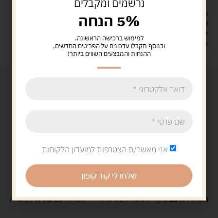
נרשמים ומקבלים
מעל 329 ש"ח, משלוח עם שליח עד הבית חינם! – 0 ₪
5% הנחה
משלוח עם שליח עד הבית: 29 ש"ח
זמן אספקה: עד 4 ימי עסקים.
למימוש ברכישה הראשונה.
איסוף עצמי: מ"ביתר טויס" רחוב בניין דוד 18, ביתר עילית.
ובנוסף תקבלו עדכונים על הפריטים החדשים,
ההנחות והמבצעים השווים ביותר!
אני מאשר/ת הצטרפות למועדון הלקוחות
שלחו לי קוד קופון
משלוח
חינם
בקנייה מעל 329 ש"ח
משלוח עם
שליח
29 ש"ח