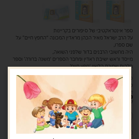
ספר אינטראקטיבי של סיפורים בקריינות
על הרב ישראל מאיר הכהן מראדין המכונה “החפץ חיים” על
שם ספרו,
היה מחשובי הרבנים בדור שלפני השואה,
מייסד וראש ישיבת ראדין ומחבר הספרים ‘משנה ברורה’ וספר
הלכות שמירת הלשון ‘חפץ חיים’.
כל הסיפורים מותאמים לגילאי הגן
ספר אינטראקטיבי מעודד קריאה
דפים חזקים ועמידים לאורך זמן
84.00
ש"ח
קיים במלאי
הוספה לסל
קנה עכשיו
לארוז את המוצר באריזת מתנה
5.00 ש"ח
?