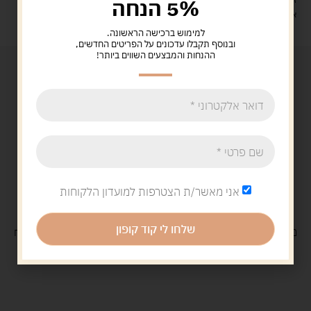
5% הנחה
איסוף עצמי: מ"ביתר טויס" רחוב בניין דוד 18, ביתר עילית.
למימוש ברכישה הראשונה.
ובנוסף תקבלו עדכונים על הפריטים החדשים,
ההנחות והמבצעים השווים ביותר!
אני מאשר/ת הצטרפות למועדון הלקוחות
שלחו לי קוד קופון
משלוח
חינם
בקנייה מעל 329 ש"ח
משלוח עם
שליח
29 ש"ח