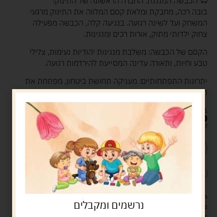
🐑 הכבשה המנגנת: החברה הראשונה של התינוק!
בובה רכה, מחבקת ומלאת קסם המלווה את התינוק מרגעי
המשחק ועד לשינה רגועה. בנגיעה קלה, הכבשה מפעילה
צחוק ילדותי מתוק, אורות רכים ומנגינות.
הקסם של הכבשה: משלבת מנגינות יהודיות נעימות, צלילי
טבע וחיות, ותאורה עדינה המסייעת להירדמות רגועה.
יתרונות התפתחותיים: מעניקה תחושת ביטחון, מפתחת את
החושים (שמיעה, ראייה ומגע) ומעודדת שיח וחיבור רגשי.
גילאים: מתאים מגיל לידה (0+) – מתנה מושלמת לניו-בורן.
79.00
ש"ח
קיים במלאי
הוספה לסל
קנה עכשיו
לארוז את המוצר באריזת מתנה
5.00 ש"ח
?
מעל 329 ש"ח, משלוח עם שליח עד הבית חינם! – 0 ₪
נרשמים ומקבלים
משלוח עם שליח עד הבית: 29 ש"ח
זמן אספקה: עד 4 ימי עסקים.