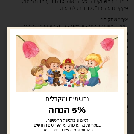
לומדים המשחקים לבצע הוראות, סבלנות (המתנה לתור,
פקקי תנועה וכד’), כבוד הזולת ועוד.
איך משחקים?
בוחרים משתתף לתפקיד “מנהל הבנק” והוא מחלק לכל
משתתף 18,000 ₪ ומדליה אחת. טורפים את חבילות
הקלפים ומניחים אותם כשפניהם כלפי מטה במקום המיועד
על גבי הלוח. כל משתתף בוחר לו חייל ומעמיד אותו ב”מלון גן
עדן”.
כל משתתף בתורו מטיל את שתי הקוביות ומתקדם בהתאם.
עם הגיעו למשבצת היעד עליו למלא אחר ההוראות
המתאימות לאותה משבצת.
סיום המשחק – כאשר אוזלות המדליות בבנק. משתתף אשר
ברשותו מספר המדליות הגדול ביותר ולפחות שבעה קלפי
‘קנה מצווה’ הוא המנצח.
נרשמים ומקבלים
מה בקופסה?
5% הנחה
לוח משחק
6 סלי קניות
למימוש ברכישה הראשונה.
ובנוסף תקבלו עדכונים על הפריטים החדשים,
3 קבוצות קלפים (“מי שטרח”, “בערב שבת”, “דייג”)
ההנחות והמבצעים השווים ביותר!
6 מכוניות (חיילי משחק)