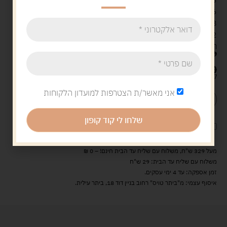
6 מעמים למכוניות
108 אסימונים (מאכלים, מצוות)
2 קוביות
חוברת הוראות
149.90
ש"ח
129.00
ש"ח
קיים במלאי
אני מאשר/ת הצטרפות למועדון הלקוחות
הוספה לסל
קנה עכשיו
שלחו לי קוד קופון
לארוז את המוצר באריזת מתנה
5.00 ש"ח
?
מעל 329 ש"ח, משלוח עם שליח עד הבית חינם! – 0 ₪
משלוח עם שליח עד הבית: 29 ש"ח
זמן אספקה: עד 4 ימי עסקים.
איסוף עצמי: מ"ביתר טויס" רחוב בניין דוד 18, ביתר עילית.