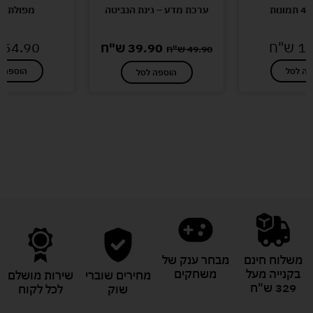
ערכת מדע – גינת הנביטה
מפולת קו
12
ש"ח
54.90
39.90
ש"ח
49.90
ש"ח
פה לסל
הוספה ל
הוספה לסל
לעוד מוצרים במבצעים מיוחדים
משלוח חינם
מבחר ענק של
בקנייה מעל
משחקים
מחירים שוברי
שירות מושלם
329 ש"ח
שוק
לכל לקוח