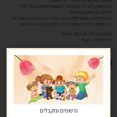
הנחש הוא משחק חידות כייפי ומאתגר
על השחקן להרכיב מכרטיסי הנחשים המופיעים על קלף
החידה שני נחשים שלמים.
על כל כרטיס מופיע חלק מנחש, סדרו את הכרטיסים והרכיבו
זוג נחשים, חידות האתגר מחכים לכם בכרטיסי החידות!
המשחק כולל: 40 קלפי חידות
37 כרטיסי נחשים
מיומנות: פתרון בעיות, התמצאות במרחב.
מתאים מגיל 5 ומעלה
59.90
ש"ח
נשארו במלאי רק 2
הוספה לסל
קנה עכשיו
לארוז את המוצר באריזת מתנה
5.00 ש"ח
?
מעל 329 ש"ח, משלוח עם שליח עד הבית חינם! – 0 ₪
נרשמים ומקבלים
משלוח עם שליח עד הבית: 29 ש"ח
זמן אספקה: עד 4 ימי עסקים.