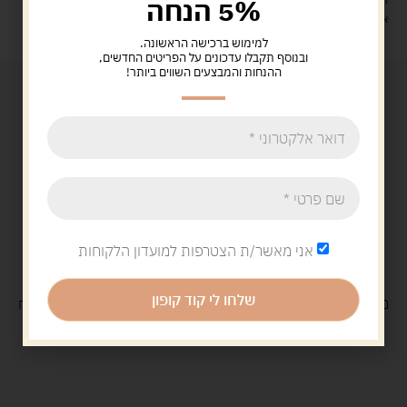
5% הנחה
איסוף עצמי: מ"ביתר טויס" רחוב בניין דוד 18, ביתר עילית.
למימוש ברכישה הראשונה.
ובנוסף תקבלו עדכונים על הפריטים החדשים,
ההנחות והמבצעים השווים ביותר!
אני מאשר/ת הצטרפות למועדון הלקוחות
שלחו לי קוד קופון
משלוח
חינם
בקנייה מעל 329 ש"ח
משלוח עם
שליח
29 ש"ח