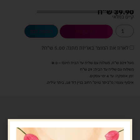
39.90
ש"ח
קיים במלאי
הוספה לסל
קנה עכשיו
לארוז את המוצר באריזת מתנה
5.00 ש"ח
?
מעל 329 ש"ח, משלוח עם שליח עד הבית חינם! – 0 ₪
משלוח עם שליח עד הבית: 29 ש"ח
זמן אספקה: עד 4 ימי עסקים.
איסוף עצמי: מ"ביתר טויס" רחוב בניין דוד 18, ביתר עילית.