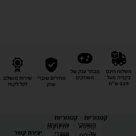
לעוד מוצרים במבצעים מיוחדים
משלוח חינם
מבחר ענק של
בקנייה מעל
משחקים
מחירים שוברי
שירות מושלם
329 ש"ח
שוק
לכל לקוח
קטגוריות
קטגוריות
צעצועים
משחקי
לתינוקות
קופסא
יצירת קשר
מוצרי
על
קיץ
גלגלים