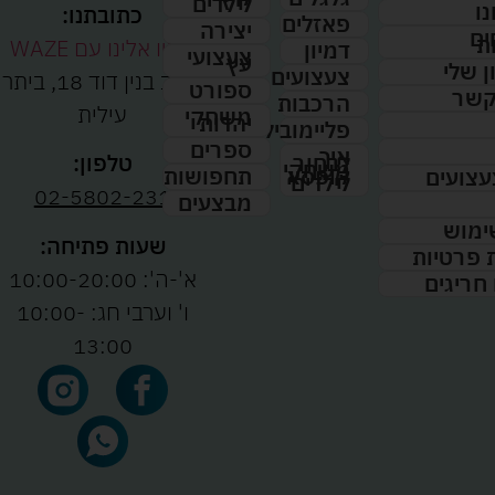
לילדים
נו
כתובתנו:
פאזלים
יצירה
ים
ת
נווטו אלינו עם WAZE
דמיון
צעצועי
עץ
 שלי
צעצועים
רחוב בנין דוד 18, ביתר
ספורט
קשר
הרכבות
עילית
משחקי
יהדות
פליימוביל
ספרים
איך
לבחור
טלפון:
משחקי
תחפושות
קופסא
עצועים
לילדים
02-5802-231
מבצעים
ימוש
שעות פתיחה:
ת פרטיות
א'-ה': 10:00-20:00
 חריגים
ו' וערבי חג: 10:00-
13:00