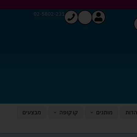
02-5802-231
הדות
מותגים
קו קופה
מבצעים