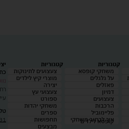
קטגוריות
קטגוריות
יצי
משחקי קופסא
צעצועים לתינוקות
כתו
על גלגלים
מוצרי קיץ לילדים
נווט
פאזלים
יצירה
דמיון
צעצועי עץ
עיל
צעצועים
ספורט
הרכבות
משחקי יהדות
טלפ
פליימוביל
ספרים
31
איך לבחור משחקי
תחפושות
קופסא לילדים
מבצעים