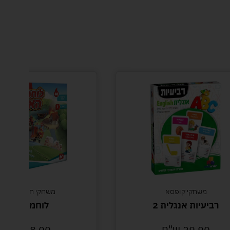
א
משחקי חידות והיגיון
ת 2
לוחמי האש
ח
88.00
ש"ח