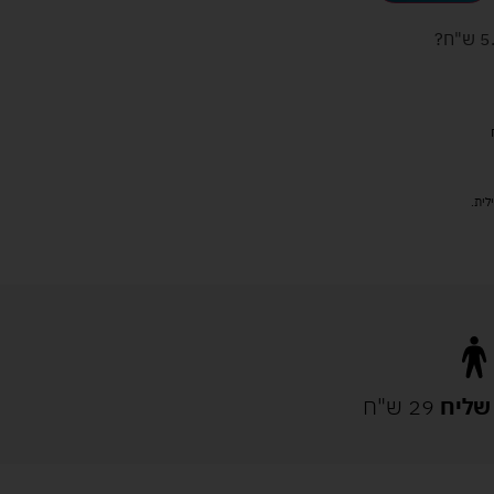
ש"ח
?
שליח
29 ש"ח