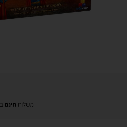
משלוח
חינם
בק