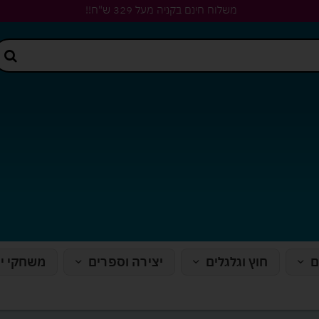
משלוח חינם בקניה מעל 329 ש"ח!!
ם
חוץ וגלגלים
יצירה וספרים
משחקי י