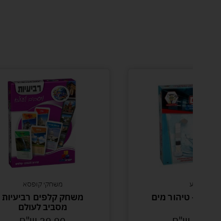
משחקי קופסא
ים
משחק קלפים רביעיות
מסביב לעולם
29.90
ש"ח