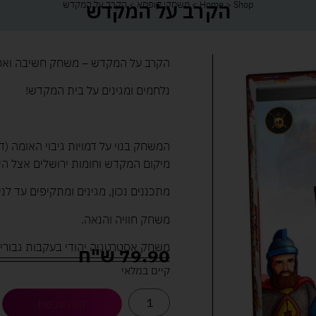
הקרב על המקדש
Shop
>
Home
>
משחקי קופסא
>
הקרב על המקדש
הקרב על המקדש – משחק חשיבה ואסט
נלחמים ומגינים על בית המקדש!
המשחק בנוי על דמויות גיבוי האומה (ד
מיקום המקדש וחומות ירושלים אצל הי
מתכננים נכון, מגינים ומתקיפים עד לני
משחק חוויה והנאה.
משחק אסטרטגיה יהודי בעקבות גבורי
79.90
ש"ח
קיים במלאי
קנה עכשיו