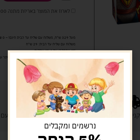
לארוז את המוצר באריזת מתנה
5.00 
מעל 329 ש"ח, משלוח עם שליח עד הבית חינם! – 0 ₪
משלוח עם שליח עד הבית: 29 ש"ח
זמן אספקה: עד 4 ימי עסקים.
איסוף עצמי: מ"ביתר טויס" רחוב בניין דוד 18, ביתר עילית.
נייה מעל 329 ש"ח
משלוח עם
נרשמים ומקבלים
5% הנחה