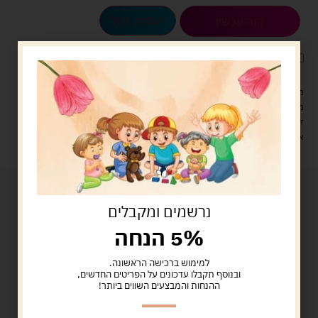
הוספה לסל
קנה עכשיו
לארוז את המוצר באריזת מתנה
5.00 ש"ח
?
מעל 329 ש"ח, משלוח עם שליח עד הבית חינם! – 0 ₪
משלוח עם שליח עד הבית: 29 ש"ח
זמן אספקה: עד 4 ימי עסקים.
איסוף עצמי: מ"ביתר טויס" רחוב בניין דוד 18, ביתר עילית.
נרשמים ומקבלים
5% הנחה
למימוש ברכישה הראשונה.
ובנוסף תקבלו עדכונים על הפריטים החדשים,
ההנחות והמבצעים השווים ביותר!