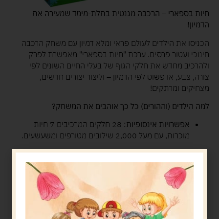
חיות בספארי – הרכבה מגנטית בתלת-מימד שמעירה את
הדמיון!
הכניסו את הילדים לעולם פראי ומלא דמיון עם משחק הרכבה
חינוכי ועטור פרסים. ערכת "חיות בספארי" מאפשרת לפרק
ולהרכיב מחדש את חלקי הגוף של בעלי החיים השונים לפי
צורה, צבע, או פשוט לפי הדמיון – וליצור יצורים חדשים,
מצחיקים ומרתקים!
למה הילדים (וההורים) כל כך אוהבים את המשחק?
אפשרויות אינסופיות:
28 חלקים המרכיבים 7 חיות
מוכרות, עם מעל 2,000 שילובים מטורפים ומשעשעים.
בטיחות ונוחות:
מערכת נעילת מגנטים נסתרת וחכמה,
המאפשרת חיבור קל וחלק ללא מאמץ.
חוויית משחק שלמה:
מגיע יחד עם משטח משחק ייחודי
בתלת-מימד להעצמת החוויה והאינטראקציה.
לומדים ונהנים:
מעודד יצירתיות, משפר מוטוריקה ויוצר