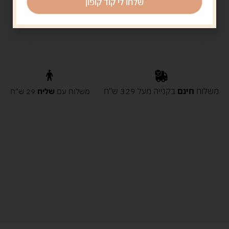
שלחו לי קוד קופון
משלוח
חינם
בקנייה מעל 329 ש"ח
משלוח עם
שליח
29 ש"ח