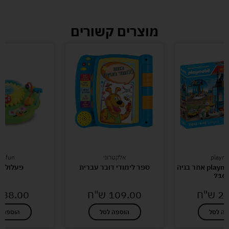
מוצרים קשורים
playmo
אלקטרוני
infun
פליימוביל-playmobil אתר בניה
ספר לימודי דובר עברית
פעלולון 
716
21
ש"ח
109.00
ש"ח
88.00
פה לסל
הוספה לסל
הוספה ל