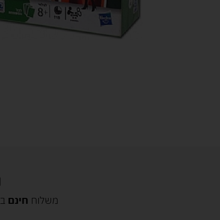
משלוח
חינם
בק