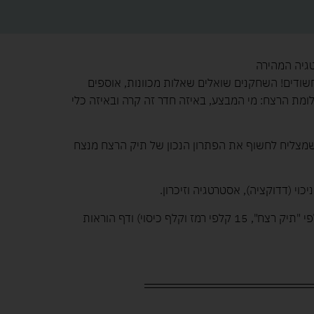
גיה המהירה
שודים! השחקנים שואלים שאלות מכוונות, אוספים
ומת הרצח: מי המבצע, באיזה חדר זה קרה ובאיזה כלי
מצליח לחשוף את הפתרון הנכון של תיק הרצח מנצח
כוי (דדוקציה), אסטרטגיה וזיכרון.
מה בקופסה? 76 קלפי משחק (60 קלפי "תיק רצח", 15 קלפי רמז וקלף כיסוי) ודף הוראות