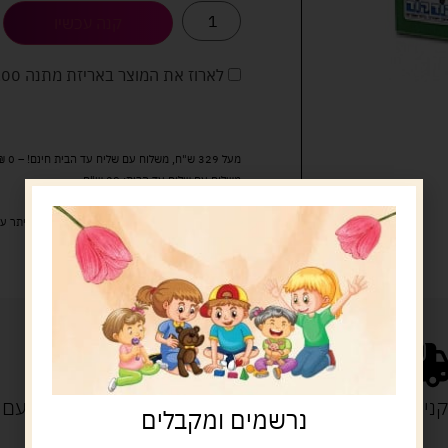
קנה עכשיו
לארוז את המוצר באריזת מתנה
5.00 
מעל 329 ש"ח, משלוח עם שליח עד הבית חינם! – 0 ₪
משלוח עם שליח עד הבית: 29 ש"ח
זמן אספקה: עד 4 ימי עסקים.
איסוף עצמי: מ"ביתר טויס" רחוב בניין דוד 18, ביתר עילית.
נייה מעל 329 ש"ח
משלוח עם
נרשמים ומקבלים