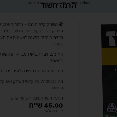
הרמז חשוד
Shop
>
Home
>
משחקי קופסא
>
הרמז חשוד
🕵️ משחק קלפים רמז – גרסת האסטרט
משחק בלשים קצבי ומותח שבו כולם ח
רמזים ומנסים לפענח ראשונים את תעל
נשק?
איך מנצחים? הבלש המבריק הראשון ש
במשחק.
היתרונות: מפתח חשיבה לוגית, יכולת ני
מפורט.
מספר משתתפים: 2-4 שחקנים.
45.00
ש"ח
קיים במלאי