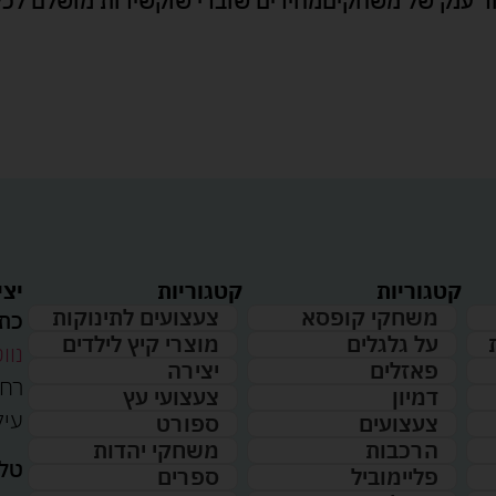
 ענק של משחקים
מחירים שוברי שוק
שירות מושלם לכל
קטגוריות
קטגוריות
יצי
משחקי קופסא
צעצועים לתינוקות
כתו
על גלגלים
מוצרי קיץ לילדים
נווט
פאזלים
יצירה
דמיון
צעצועי עץ
עיל
צעצועים
ספורט
הרכבות
משחקי יהדות
טלפ
פליימוביל
ספרים