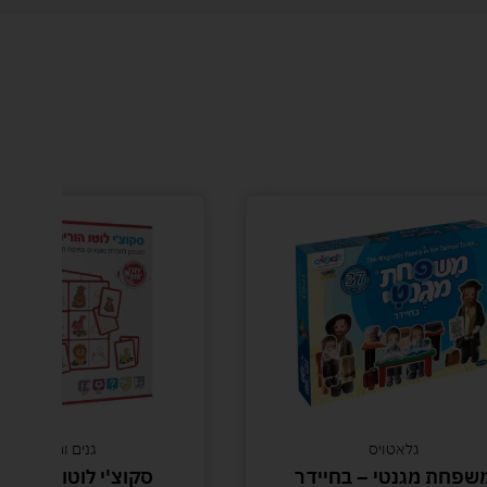
גנים ומוסדות
ר
סקוצ'י לוטו הורים גורים