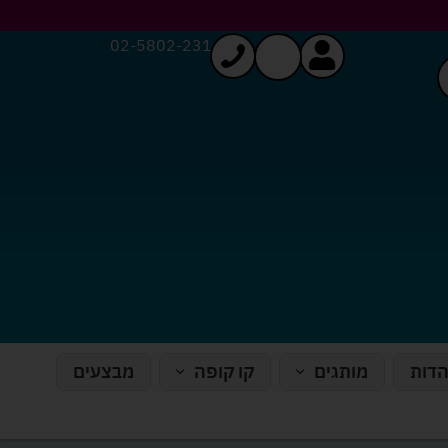
02-5802-231
הדות
מותגים
קו קופה
מבצעים