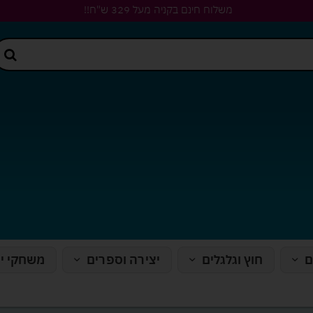
משלוח חינם בקניה מעל 329 ש"ח!!
ם
חוץ וגלגלים
יצירה וספרים
משחקי י