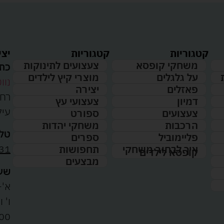
קטגוריות
קטגוריות
יצי
משחקי קופסא
צעצועים לתינוקות
כתו
על גלגלים
מוצרי קיץ לילדים
נווט
פאזלים
יצירה
דמיון
צעצועי עץ
עיל
צעצועים
ספורט
הרכבות
משחקי יהדות
טלפ
פליימוביל
ספרים
31
איך לבחור משחקי
תחפושות
קופסא לילדים
מבצעים
שעו
א'-ה': 
00