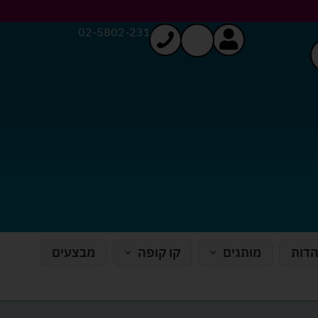
02-5802-231
הדות
מותגים
קו קופה
מבצעים