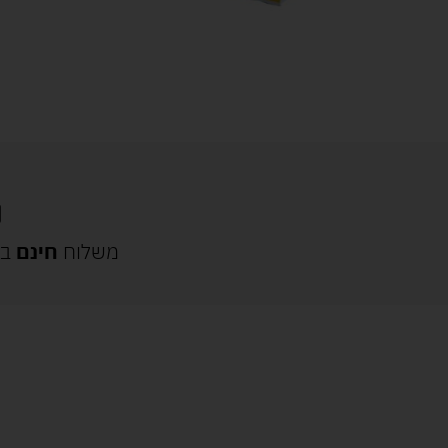
משלוח
חינם
בק