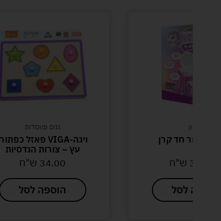
דמיון
גנים ומוסדות
יפור חד קרן
ויגה-VIGA פאזל כפתורי
עץ – צורות הנדסיות
340
ש"ח
34.00
ש"ח
פה לסל
הוספה לסל