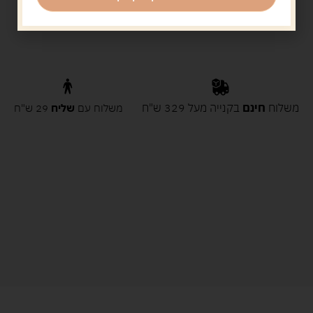
משלוח
חינם
בקנייה מעל 329 ש"ח
משלוח עם
שליח
29 ש"ח