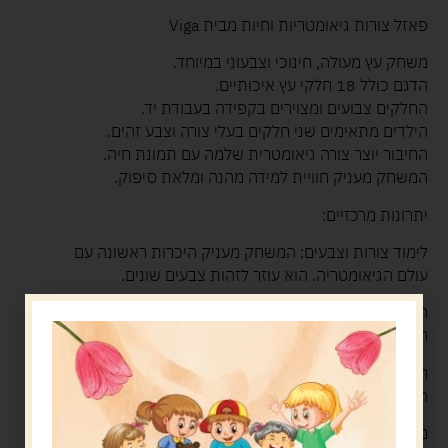
פאזל צורות גיאומטריות וחיות מבית Viga
משחק עץ מעולה, חינוכי וצבעוני במיוחד.
הדגם כולל 18 חלקי עץ איכותיים.
החלקים צבועים ומצוירים בקפידה בעבודת יד.
הילדים מתאימים שני חלקים בעלי צורה וצבע זהים.
החיבור יוצר צורה גיאומטרית שלמה עם תמונת חיה.
המשחק מעניק חוויית למידה מהנה ומלאת סיפוק.
יתרונות מרכזיים:
לימוד צורות וצבעים: המשחק מעניק היכרות ראשונה עם
עולם הגיאומטריה. הוא עוזר לזהות צבעים שונים.
הכרת עולם החי: התמונות על החלקים מעודדות שיח על
חיות. זו דרך נהדרת להרחבת אוצר המילים.
חשיבה לוגית: פתרון הפאזל מפתח יכולת פתרון בעיות.
המשחק מלמד גם התמדה וסבלנות.
מוטוריקה עדינה: הרכבת חלקי העץ משפרת קואורדינציית