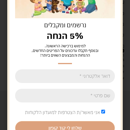
עין-יד. הפעולה מחזקת את השליטה באצבעות.
פרטים טכניים:
נרשמים ומקבלים
גיל מומלץ: שנה וחצי ומעלה (18+ חודשים).
5% הנחה
כמות חלקים: 18 חלקי עץ.
מידות: 20X20X2.5 ס"מ.
למימוש ברכישה הראשונה.
59.00
ש"ח
ובנוסף תקבלו עדכונים על הפריטים החדשים,
המלאי אזל
ההנחות והמבצעים השווים ביותר!
מעל 329 ש"ח, משלוח עם שליח עד הבית חינם! – 0 ₪
משלוח עם שליח עד הבית: 29 ש"ח
זמן אספקה: עד 4 ימי עסקים.
איסוף עצמי: מ"ביתר טויס" רחוב בניין דוד 18, ביתר עילית.
אני מאשר/ת הצטרפות למועדון הלקוחות
שלחו לי קוד קופון