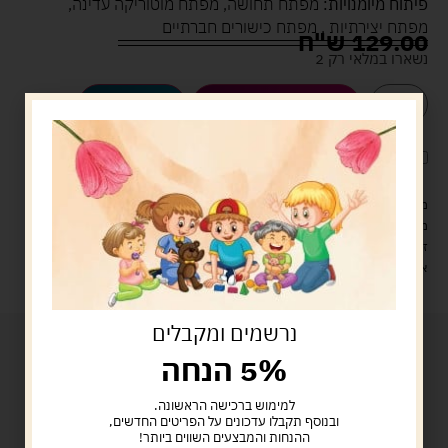
פיתוח מיומנויות:
מפתח תחושה, מפתח מוטוריקה עדינה,
מפתח יצירתיות , מפתח כישורים חברתיים
129.00
ש"ח
נשארו במלאי רק 2
הוספה לסל
קנה עכשיו
לארוז את המוצר באריזת מתנה
5.00 ש"ח
?
מעל 329 ש"ח, משלוח עם שליח עד הבית חינם! – 0 ₪
משלוח עם שליח עד הבית: 29 ש"ח
זמן אספקה: עד 4 ימי עסקים.
איסוף עצמי: מ"ביתר טויס" רחוב בניין דוד 18, ביתר עילית.
נרשמים ומקבלים
5% הנחה
למימוש ברכישה הראשונה.
ובנוסף תקבלו עדכונים על הפריטים החדשים,
ההנחות והמבצעים השווים ביותר!