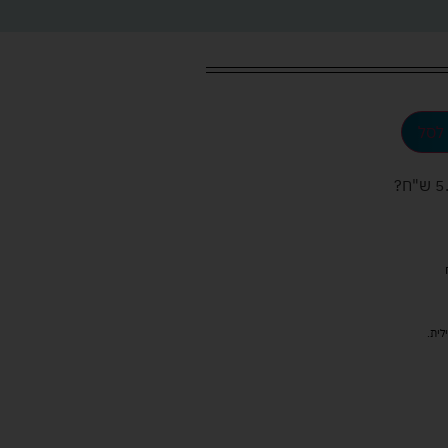
לסל
ש"ח
?