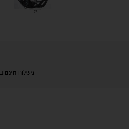
משלוח
חינם
בק