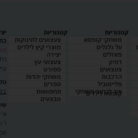
קטגוריות
קטגוריות
יצי
משחקי קופסא
צעצועים לתינוקות
כתו
על גלגלים
מוצרי קיץ לילדים
נווט
פאזלים
יצירה
דמיון
צעצועי עץ
עיל
צעצועים
ספורט
הרכבות
משחקי יהדות
טלפ
פליימוביל
ספרים
31
איך לבחור משחקי
תחפושות
קופסא לילדים
מבצעים
שעו
א'-ה': 
00