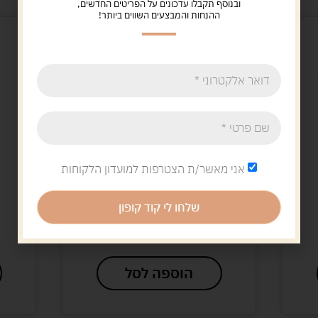
ובנוסף תקבלו עדכונים על הפריטים החדשים,
ההנחות והמבצעים השווים ביותר!
אני מאשר/ת הצטרפות למועדון הלקוחות
אביזרים לפורים
ציפורניים להדבקה
שלחו לי קוד קופון
הולוגרמה
5.00
ש"ח
הוספה לסל