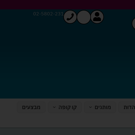
02-5802-231
הדות
מותגים
קו קופה
מבצעים