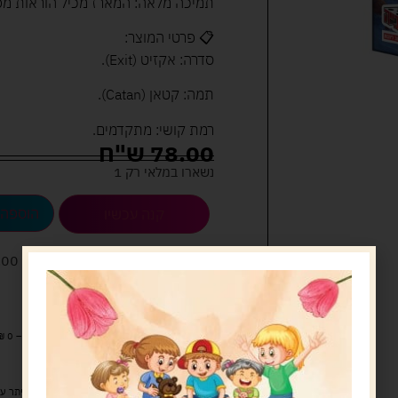
תמיכה מלאה: המארז מכיל הוראות מפו
📋 פרטי המוצר:
סדרה: אקזיט (Exit).
תמה: קטאן (Catan).
רמת קושי: מתקדמים.
78.00
ש"ח
נשארו במלאי רק 1
הוספה 
קנה עכשיו
לארוז את המוצר באריזת מתנה
5.00 
מעל 329 ש"ח, משלוח עם שליח עד הבית חינם! – 0 ₪
משלוח עם שליח עד הבית: 29 ש"ח
זמן אספקה: עד 4 ימי עסקים.
איסוף עצמי: מ"ביתר טויס" רחוב בניין דוד 18, ביתר עילית.