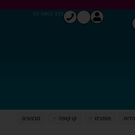
02-5802-231
הדות
מותגים
קו קופה
מבצעים