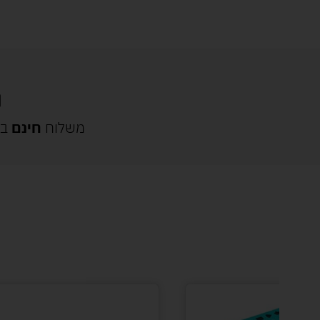
משלוח
חינם
בק