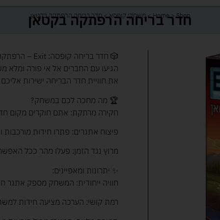
חדר בריחה הרפתקה בקטאן
Shop
>
Home
>
משחקי קופסא
>
חדר בריחה הרפתקה בקטאן
🎲 חדר בריחה קופסה: Exit – הרפתקה בקטאן!
הגיעו עם החברים אל אי פורה ומלא מש
את חוויית חדר הבריחה ישירות אליכם 
🏆 מה מחכה לכם במשחק?
חקירה מרתקת: אתם חוקרים מקום חד
פיצוח אתגרים: פתרו חידות מורכבות ו
מרוץ נגד הזמן: פעלו מהר ככל האפשר 
✨ יתרונות ומאפיינים:
חוויה ייחודית: המשחק מספק אתגר חד
רמת קושי: הערכה מציעה חידות למש