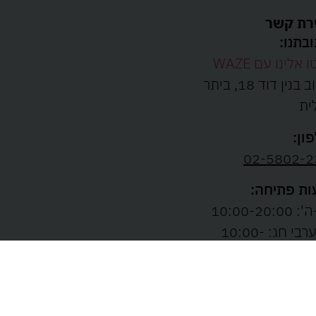
רת קשר
בתנו:
ו אלינו עם WAZE
רחוב בנין דוד 18, ביתר
ית
ון:
02-5802-2
ת פתיחה:
10:00-20:00
ו' וערבי חג: 10:00-
13: