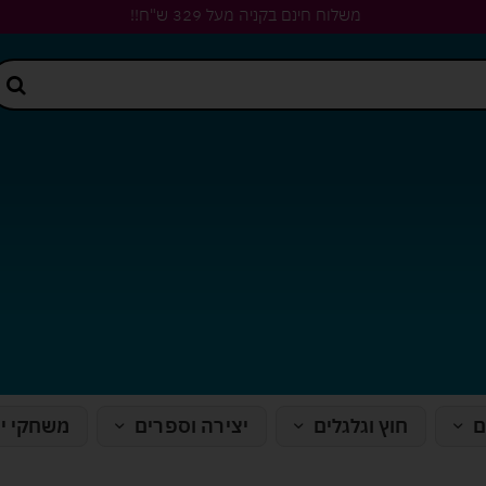
משלוח חינם בקניה מעל 329 ש"ח!!
ם
חוץ וגלגלים
יצירה וספרים
משחקי י