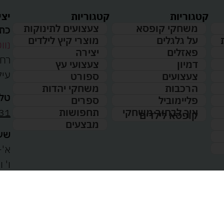
קטגוריות
קטגוריות
יצי
משחקי קופסא
צעצועים לתינוקות
כתו
על גלגלים
מוצרי קיץ לילדים
נווט
פאזלים
יצירה
דמיון
צעצועי עץ
עיל
צעצועים
ספורט
הרכבות
משחקי יהדות
טלפ
פליימוביל
ספרים
31
איך לבחור משחקי
תחפושות
קופסא לילדים
מבצעים
שעו
א'-ה': 
00