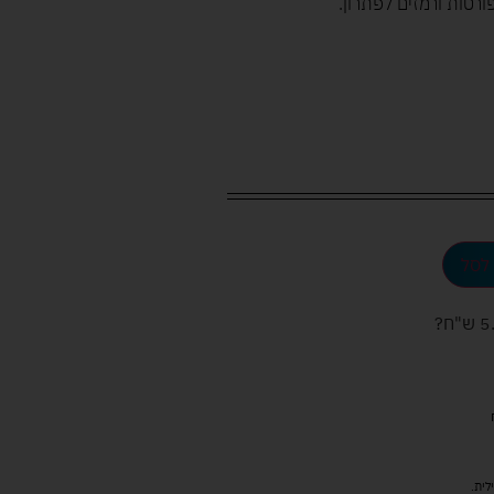
רטות ורמזים לפתרון.
לסל
ש"ח
?