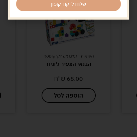
שלחו לי קוד קופון
העתקת דגמים משחקי קופסא
הבנאי הצעיר ג'וניור
68.00
ש"ח
הוספה לסל
לעוד מוצרים במבצעים מיוחדים