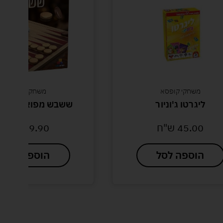
משחקי קופסא
משחקי חשיבה
ליגרטו ג'וניור
ששבש מפואר ישרא
45.00
ש"ח
59.90
ש"ח
הוספה לסל
הוספה לסל