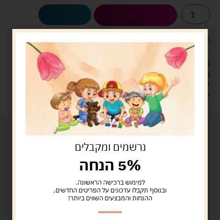
הוספה לסל
קנה עכשיו
לארוז את המוצר באריזת מתנה
5.00 ש"ח
?
מעל 329 ש"ח, משלוח עם שליח עד הבית חינם! – 0 ₪
משלוח עם שליח עד הבית: 29 ש"ח
זמן אספקה: עד 4 ימי עסקים.
איסוף עצמי: מ"ביתר טויס" רחוב בניין דוד 18, ביתר עילית.
נרשמים ומקבלים
5% הנחה
למימוש ברכישה הראשונה.
ובנוסף תקבלו עדכונים על הפריטים החדשים,
ההנחות והמבצעים השווים ביותר!