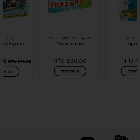
י קופסא
העתקת דגמים משחקי קופסא
משחקי חש
י בקוף
מה במשבצת?
המירוץ אל הש
4
ש"ח
120.00
ש"ח
.00
149.90
ש"ח
פה לסל
הוספה לסל
הוספה ל
לעוד מוצרים במבצעים מיוחדים