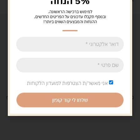
5% הנחה
איסוף עצמי: מ"ביתר טויס" רחוב בניין דוד 18, ביתר עילית.
למימוש ברכישה הראשונה.
ובנוסף תקבלו עדכונים על הפריטים החדשים,
ההנחות והמבצעים השווים ביותר!
אני מאשר/ת הצטרפות למועדון הלקוחות
משלוח
חינם
בקנייה מעל 329 ש"ח
משלוח עם
שליח
29 ש"ח
שלחו לי קוד קופון