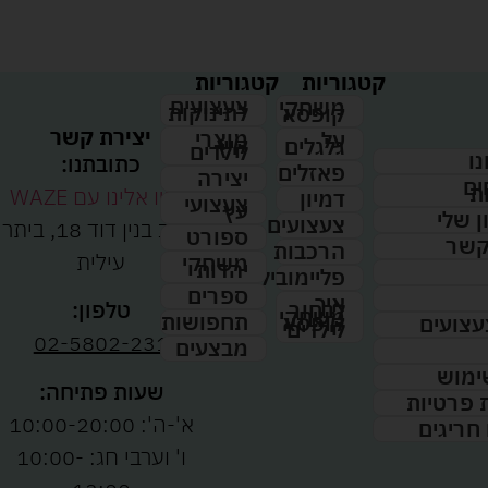
קטגוריות
קטגוריות
צעצועים
משחקי
לתינוקות
קופסא
יצירת קשר
מוצרי
על
קיץ
גלגלים
לילדים
נו
כתובתנו:
פאזלים
יצירה
ים
ת
נווטו אלינו עם WAZE
דמיון
צעצועי
עץ
 שלי
צעצועים
רחוב בנין דוד 18, ביתר
ספורט
קשר
הרכבות
עילית
משחקי
יהדות
פליימוביל
ספרים
איך
לבחור
טלפון:
משחקי
תחפושות
קופסא
עצועים
לילדים
02-5802-231
מבצעים
ימוש
שעות פתיחה:
ת פרטיות
א'-ה': 10:00-20:00
 חריגים
ו' וערבי חג: 10:00-