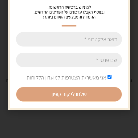
למימוש ברכישה הראשונה.
ובנוסף תקבלו עדכונים על הפריטים החדשים,
ההנחות והמבצעים השווים ביותר!
אני מאשר/ת הצטרפות למועדון הלקוחות
משלוח
חינם
בקנייה מעל 329 ש"ח
משלוח עם
שליח
29 ש"ח
שלחו לי קוד קופון