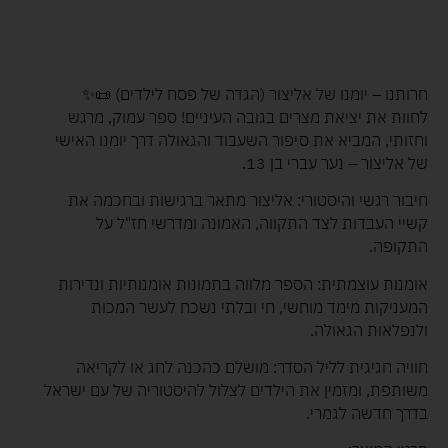
חרותנו – יומנו של אליצור (הגדה של פסח לילדים) 📜✨
לחוות את יציאת מצרים בגובה העיניים! ספר עמוק, מרגש
וחזותי, המביא את סיפור השעבוד והגאולה דרך יומנו האישי
של אליצור – נער עברי בן 13.
חיבור רגשי והיסטורי: אליצור מתאר ברגישות ובחכמה את
קשיי העבדות לצד התקווה, האמונה ומדרשי חז"ל על
התקופה.
אומנות עוצמתית: הספר מלווה בתמונות אומנותיות ונדירות
המעניקות מימד מוחשי, חי ובלתי נשכח לעשר המכות
ולנפלאות הגאולה.
חוויה חגיגית לליל הסדר: מושלם כהכנה לחג או לקריאה
משותפת, ומזמין את הילדים לצלול להיסטוריה של עם ישראל
בדרך חדשה לגמרי.