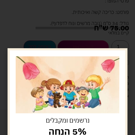
פרטי המוצר:
פורמט: כריכה קשה ואיכותית.
גודל: 34 ס"מ (גובה מרשים ונוח לדפדוף).
75.00
ש"ח
קיים במלאי
הוספה לסל
קנה עכשיו
לארוז את המוצר באריזת מתנה
5.00 ש"ח
?
מעל 329 ש"ח, משלוח עם שליח עד הבית חינם! – 0 ₪
משלוח עם שליח עד הבית: 29 ש"ח
זמן אספקה: עד 4 ימי עסקים.
איסוף עצמי: מ"ביתר טויס" רחוב בניין דוד 18, ביתר עילית.
נרשמים ומקבלים
5% הנחה