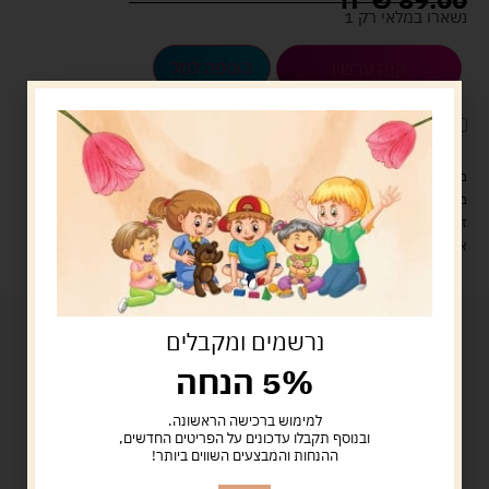
נשארו במלאי רק 1
הוספה לסל
קנה עכשיו
לארוז את המוצר באריזת מתנה
5.00 ש"ח
?
מעל 329 ש"ח, משלוח עם שליח עד הבית חינם! – 0 ₪
משלוח עם שליח עד הבית: 29 ש"ח
זמן אספקה: עד 4 ימי עסקים.
איסוף עצמי: מ"ביתר טויס" רחוב בניין דוד 18, ביתר עילית.
נרשמים ומקבלים
5% הנחה
למימוש ברכישה הראשונה.
ובנוסף תקבלו עדכונים על הפריטים החדשים,
ההנחות והמבצעים השווים ביותר!