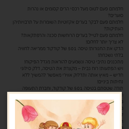
חלמתם פעם לטוס מעל רכסי הרים קסומים או נהרות
סוערים?
חלמתם פעם לבקר בערים אקזוטיות השומרות על תרבויותיהן
העתיקות?
חלמתם פעם לטייל בערים הרוחשות סכנה והרפתקאות?
לא צריך יותר לחלום!
הדקו את החגורות! טיסה 501 של קודקוד ממריאה לחוויה
בלתי נשכחת!
מתכננים נתיבי טיסה ונשמעים להוראות מגדל הפיקוח!
ויש הפתעות! רוח גבית – מקצרת את הטיסה, דלק סילוני
חדיש – מאיץ אותה ותדלוק אווירי מאפשר להמשיך ללא
נחיתות ביניים!
תודה שטסתם בטיסה 501 של קודקוד, וחברת התעופה
הלאומית של ישראל, נתראה בטיסה הבאה!
מינימום משתתפים:
2,
מקסימום משתתפים:
6
מי המנצח
להיות הטייס החוזר לנמל התעופה בישראל לפני שאר
המשתתפים.
מה בקופסה