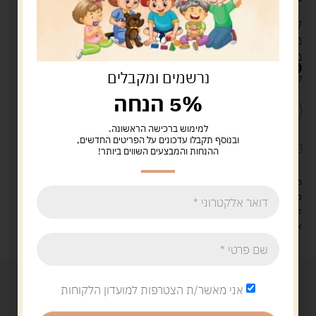
לוח משחק גדול וברור של מפת העולם, 6 מטוסי משחק,
מגדל פיקוח:בורר(פלסטיק)+מעמד מקרטון, 110 קלפי
משחק, קוביית משחק, הוראות מפורטות
120.00
ש"ח
נרשמים ומקבלים
קיים במלאי
5% הנחה
הוספה לסל
קנה עכשיו
למימוש ברכישה הראשונה.
ובנוסף תקבלו עדכונים על הפריטים החדשים,
לארוז את המוצר באריזת מתנה
5.00 ש"ח
?
ההנחות והמבצעים השווים ביותר!
מעל 329 ש"ח, משלוח עם שליח עד הבית חינם! – 0 ₪
משלוח עם שליח עד הבית: 29 ש"ח
זמן אספקה: עד 4 ימי עסקים.
איסוף עצמי: מ"ביתר טויס" רחוב בניין דוד 18, ביתר עילית.
אני מאשר/ת הצטרפות למועדון הלקוחות