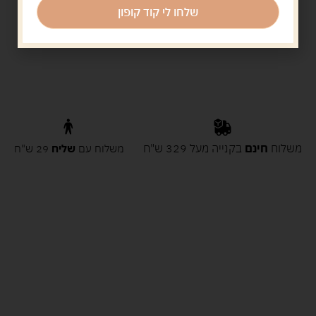
שלחו לי קוד קופון
משלוח
חינם
בקנייה מעל 329 ש"ח
משלוח עם
שליח
29 ש"ח