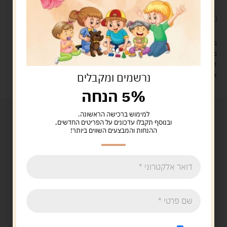
לארוז את המוצר באריזת מתנה
5.00 ש"ח
?
מעל 329 ש"ח, משלוח עם שליח עד הבית חינם! – 0 ₪
משלוח עם שליח עד הבית: 29 ש"ח
זמן אספקה: עד 4 ימי עסקים.
נרשמים ומקבלים
איסוף עצמי: מ"ביתר טויס" רחוב בניין דוד 18, ביתר עילית.
5% הנחה
למימוש ברכישה הראשונה.
ובנוסף תקבלו עדכונים על הפריטים החדשים,
ההנחות והמבצעים השווים ביותר!