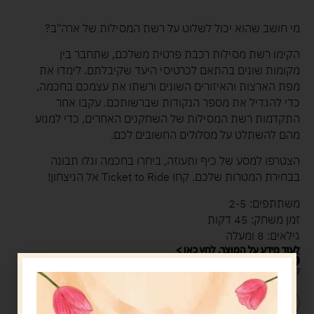
מי חושב שהוא יכול לשלוט על רשת המסילות של ארה"ב?
הקימו רשת מסילות רכבת פרטית משלכם, שתחבר בין
מקומות שונים בהתאם לכרטיסי היעד שקיבלתם. לימדו את
מפת הארצות והאיזורים השונים ורשתו את עצמכם בחכמה,
כדי להגדיל את מספר הנקודות שברשותכם. עקבו אחר
התקדמות רשת המסילות של השחקנים האחרים, כדי למנוע
מהם להשתלט על מסלולים החשובים לכם.
הצטרפו למסע של כיף ותעוזה, ביחרו בחכמה וגלו תבונה
בבחירת המטרות שלכם. קחו Ticket to Ride אל הניצחון!
משתתפים: 2-5
זמן משחק: 45 דקות
גילאים: 8 ומעלה
לעוד מידע על המוצר, לחץ כאן >
208.00
ש"ח
קיים במלאי
הוספה לסל
קנה עכשיו