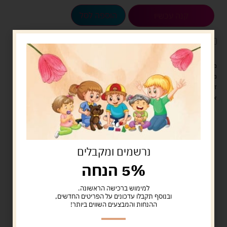
הוספה לסל
קנה עכשיו
לארוז את המוצר באריזת מתנה
5.00 ש"ח
?
מעל 329 ש"ח, משלוח עם שליח עד הבית חינם! – 0 ₪
משלוח עם שליח עד הבית: 29 ש"ח
זמן אספקה: עד 4 ימי עסקים.
איסוף עצמי: מ"ביתר טויס" רחוב בניין דוד 18, ביתר עילית.
נרשמים ומקבלים
5% הנחה
למימוש ברכישה הראשונה.
ובנוסף תקבלו עדכונים על הפריטים החדשים,
ההנחות והמבצעים השווים ביותר!