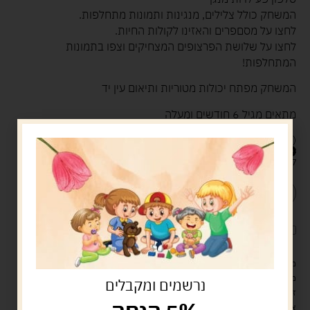
המשחק כולל צלילים, מנגינות ותמונות מתחלפות.
לחצו על מסםפרים והאזינו לקולות החיות.
לחצו על שלושת הפרצופים המצחיקים וצפו בתמונות
המתחלפות!
המשחק מפתח יכולות מטוריות ותיאום עין יד
מתאים מגיל 6 חודשים ומעלה
(כולל סוללות)
80.00
ש"ח
קיים במלאי
הוספה לסל
קנה עכשיו
לארוז את המוצר באריזת מתנה
5.00 ש"ח
?
מעל 329 ש"ח, משלוח עם שליח עד הבית חינם! – 0 ₪
משלוח עם שליח עד הבית: 29 ש"ח
נרשמים ומקבלים
זמן אספקה: עד 4 ימי עסקים.
איסוף עצמי: מ"ביתר טויס" רחוב בניין דוד 18, ביתר עילית.