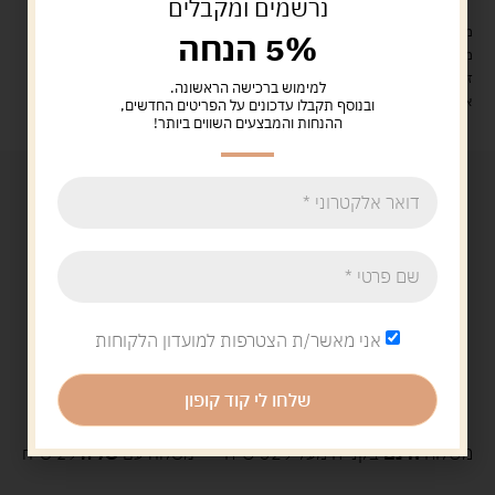
נרשמים ומקבלים
מעל 329 ש"ח, משלוח עם שליח עד הבית חינם! – 0 ₪
5% הנחה
משלוח עם שליח עד הבית: 29 ש"ח
זמן אספקה: עד 4 ימי עסקים.
למימוש ברכישה הראשונה.
איסוף עצמי: מ"ביתר טויס" רחוב בניין דוד 18, ביתר עילית.
ובנוסף תקבלו עדכונים על הפריטים החדשים,
ההנחות והמבצעים השווים ביותר!
אני מאשר/ת הצטרפות למועדון הלקוחות
שלחו לי קוד קופון
משלוח
חינם
בקנייה מעל 329 ש"ח
משלוח עם
שליח
29 ש"ח