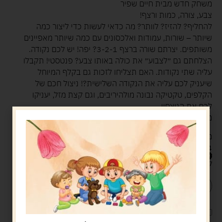
משחק חדש מבית חיים שפיר
צבע, צורה, כמות ורצף!
להחליף? להזיז? לוותר? מה כדאי לעשות כדי ליצור כמה
שיותר – שורות, עמודות ואלכסונים עם כמה שיותר מאפיינים
משותפים. יצרתם שורה ברצף 3-2-1? יפה! יש לכם נקודה.
הצלחתם גם ״לצבוע״ את כולה באותו צבע? פנטסטי! תקבלו
עליה שתי נקודות. האם תצליחו לזכות גם בקלף המיוחל
שיעניק לכם עליה את הנקודה השלישית?! ניצול חכם של
הקלפים, טקטיקה נבונה מולהיריבים, וגם קצת מזל, יעניקו
לכם את הניצחון.
משחק משפחתי מרתק שלא תרצו להפסיק לשחק!
מתאים מגיל 8+
2-4 שחקנים
49.00
ש"ח
קיים במלאי
הוספה לסל
קנה עכשיו
לארוז את המוצר באריזת מתנה
5.00 ש"ח
?