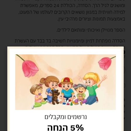
ומושגים לגיל הרך. הסדרה, הכוללת 24 ספרים, מאפשרת
למידה חוויתית במגוון נושאים הקרובים לעולמו של הפעוט,
באמצעות תמונות וציורים מרהיבי עין.
הספר מנויילן ואיכותי ומותאם לילדים.
הסדרה מפתחת דמיון ומיומנויות חשיבה בד בבד עם העשרת
השפה ואוצר המילים של הפעוט. בכל ספר 20 עמודים.
34.00
ש"ח
קיים במלאי
הוספה לסל
קנה עכשיו
לארוז את המוצר באריזת מתנה
5.00 ש"ח
?
מעל 329 ש"ח, משלוח עם שליח עד הבית חינם! – 0 ₪
משלוח עם שליח עד הבית: 29 ש"ח
זמן אספקה: עד 4 ימי עסקים.
נרשמים ומקבלים
איסוף עצמי: מ"ביתר טויס" רחוב בניין דוד 18, ביתר עילית.
5% הנחה