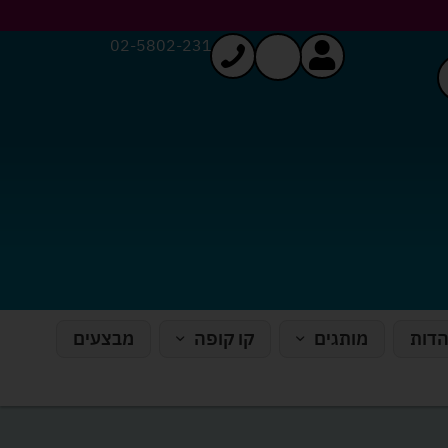
02-5802-231
הדות
מותגים
קו קופה
מבצעים