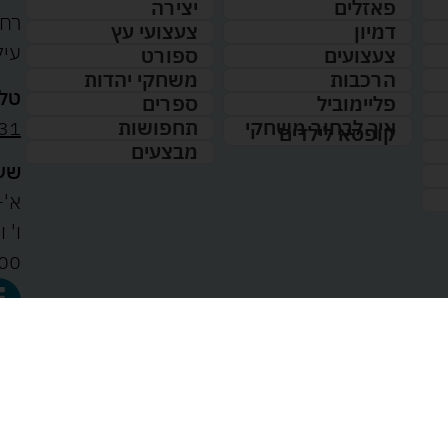
פאזלים
יצירה
דמיון
צעצועי עץ
עיל
צעצועים
ספורט
הרכבות
משחקי יהדות
טלפ
פליימוביל
ספרים
31
איך לבחור משחקי
תחפושות
קופסא לילדים
מבצעים
שעו
א'-ה': 
00