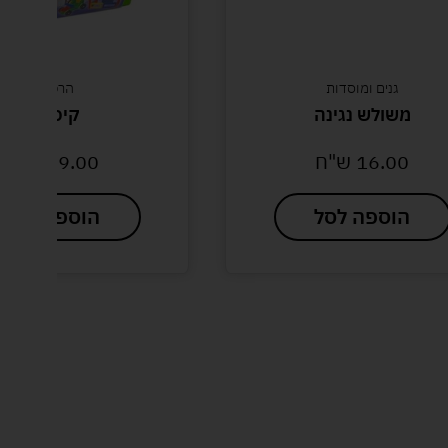
גנים ומוסדות
הרכבות
משולש נגינה
קיפודון
16.00
ש"ח
59.00
ש"ח
הוספה לסל
הוספה לסל