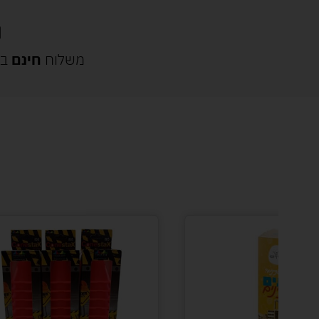
משלוח
חינם
בק