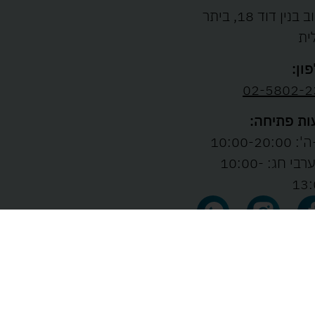
רחוב בנין דוד 18, ביתר
ית
ון:
02-5802-2
ת פתיחה:
10:00-20:00
ו' וערבי חג: 10:00-
13:
נבנה ע"י
TWIZZ DIGITAL