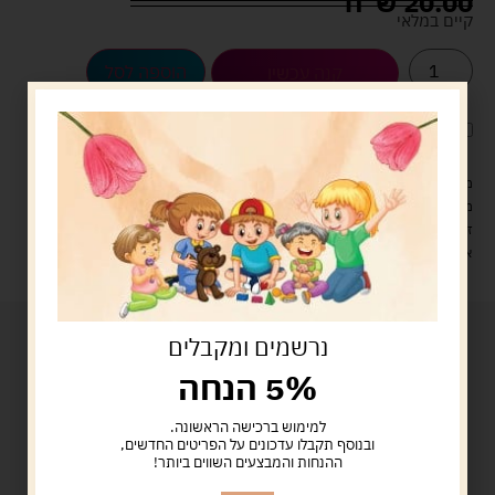
20.00
ש"ח
קיים במלאי
הוספה לסל
קנה עכשיו
לארוז את המוצר באריזת מתנה
5.00 ש"ח
?
מעל 329 ש"ח, משלוח עם שליח עד הבית חינם! – 0 ₪
משלוח עם שליח עד הבית: 29 ש"ח
זמן אספקה: עד 4 ימי עסקים.
איסוף עצמי: מ"ביתר טויס" רחוב בניין דוד 18, ביתר עילית.
נרשמים ומקבלים
5% הנחה
למימוש ברכישה הראשונה.
ובנוסף תקבלו עדכונים על הפריטים החדשים,
ההנחות והמבצעים השווים ביותר!