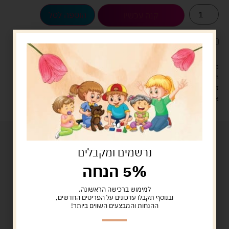
הוספה לסל
קנה עכשיו
לארוז את המוצר באריזת מתנה
5.00 ש"ח
?
מעל 329 ש"ח, משלוח עם שליח עד הבית חינם! – 0 ₪
משלוח עם שליח עד הבית: 29 ש"ח
זמן אספקה: עד 4 ימי עסקים.
איסוף עצמי: מ"ביתר טויס" רחוב בניין דוד 18, ביתר עילית.
נרשמים ומקבלים
5% הנחה
למימוש ברכישה הראשונה.
ובנוסף תקבלו עדכונים על הפריטים החדשים,
ההנחות והמבצעים השווים ביותר!