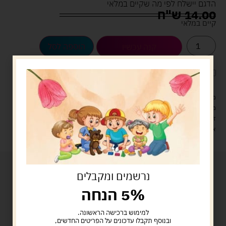
הדגם יישלח לפי מה שקיים במלאי
14.00
ש"ח
קיים במלאי
הוספה לסל
קנה עכשיו
לארוז את המוצר באריזת מתנה
5.00 ש"ח
?
מעל 329 ש"ח, משלוח עם שליח עד הבית חינם! – 0 ₪
משלוח עם שליח עד הבית: 29 ש"ח
זמן אספקה: עד 4 ימי עסקים.
איסוף עצמי: מ"ביתר טויס" רחוב בניין דוד 18, ביתר עילית.
נרשמים ומקבלים
5% הנחה
למימוש ברכישה הראשונה.
ובנוסף תקבלו עדכונים על הפריטים החדשים,