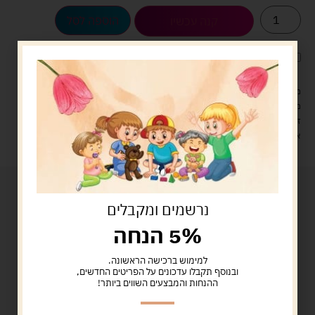
הוספה לסל
קנה עכשיו
לארוז את המוצר באריזת מתנה
5.00 ש"ח
?
מעל 329 ש"ח, משלוח עם שליח עד הבית חינם! – 0 ₪
משלוח עם שליח עד הבית: 29 ש"ח
זמן אספקה: עד 4 ימי עסקים.
איסוף עצמי: מ"ביתר טויס" רחוב בניין דוד 18, ביתר עילית.
נרשמים ומקבלים
5% הנחה
למימוש ברכישה הראשונה.
ובנוסף תקבלו עדכונים על הפריטים החדשים,
ההנחות והמבצעים השווים ביותר!