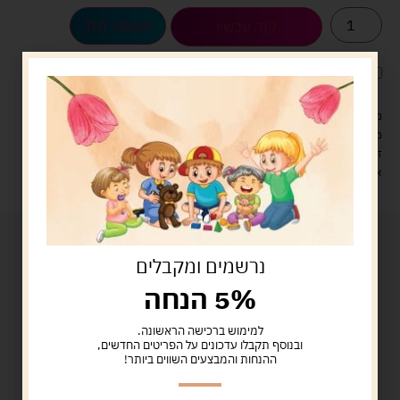
הוספה לסל
קנה עכשיו
לארוז את המוצר באריזת מתנה
5.00 ש"ח
?
מעל 329 ש"ח, משלוח עם שליח עד הבית חינם! – 0 ₪
משלוח עם שליח עד הבית: 29 ש"ח
זמן אספקה: עד 4 ימי עסקים.
איסוף עצמי: מ"ביתר טויס" רחוב בניין דוד 18, ביתר עילית.
נרשמים ומקבלים
5% הנחה
למימוש ברכישה הראשונה.
ובנוסף תקבלו עדכונים על הפריטים החדשים,
ההנחות והמבצעים השווים ביותר!