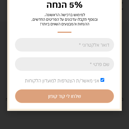
5% הנחה
זמן אספקה: עד 4 ימי עסקים.
איסוף עצמי: מ"ביתר טויס" רחוב בניין דוד 18, ביתר עילית.
למימוש ברכישה הראשונה.
ובנוסף תקבלו עדכונים על הפריטים החדשים,
ההנחות והמבצעים השווים ביותר!
אני מאשר/ת הצטרפות למועדון הלקוחות
שלחו לי קוד קופון
משלוח
חינם
בקנייה מעל 329 ש"ח
משלוח עם
שליח
29 ש"ח