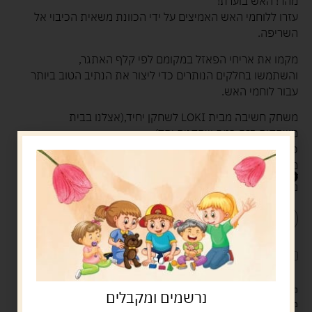
מהר! האש בוערת!
עזרו ללוחמי האש האמיצים על ידי הכוונת משאית הכיבוי אל
השריפה.
מקמו את אריחי הפאזל במקומם לפי קלף האתגר,
והשתמשו בחלקים הנותרים כדי ליצור את הנתיב הטוב ביותר
עבור לוחמי האש.
משחק חשיבה מבית LOKI לשחקן יחיד,(אצלנו בבית
משחקים בזה כמה שחקנים יחד)
כולל 40 אתגרים ברמות קושי שונות,
מתאים לגילאי שש ומעלה.
88.00
ש"ח
נשארו במלאי רק 2
הוספה לסל
קנה עכשיו
לארוז את המוצר באריזת מתנה
5.00 ש"ח
?
מעל 329 ש"ח, משלוח עם שליח עד הבית חינם! – 0 ₪
נרשמים ומקבלים
משלוח עם שליח עד הבית: 29 ש"ח