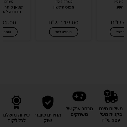
י קופסא
משחקי זיכרון
משחקי חש
 השני
תפוס ת'לשון
קטאן סוחרים 
הרחבה ל 5-6 שחקנים
4
ש"ח
119.00
ש"ח
92.00
פה לסל
הוספה לסל
הוספה ל
לעוד מוצרים במבצעים מיוחדים
משלוח חינם
מבחר ענק של
בקנייה מעל
משחקים
מחירים שוברי
שירות מושלם
329 ש"ח
שוק
לכל לקוח