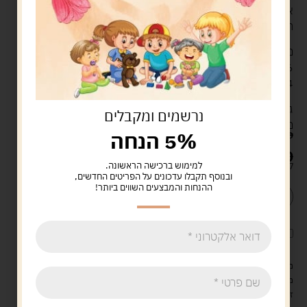
אם כן, הוא מניח אותו במקומו. אם הכרטיס אינו מופיע בלוח,
הוא מחזיר אותו לתחתית הערמה והתור עובר למשתתף הבא.
מה בקופסה?
6 לוחות ענק (32/32 ס"מ)
54 כרטיסי משחק גדולים (10/10 ס"מ)
גיל: 2-6
נרשמים ומקבלים
משתתפים: 1-4
5% הנחה
89.90
ש"ח
69.00
ש"ח
קיים במלאי
למימוש ברכישה הראשונה.
ובנוסף תקבלו עדכונים על הפריטים החדשים,
ההנחות והמבצעים השווים ביותר!
הוספה לסל
קנה עכשיו
לארוז את המוצר באריזת מתנה
5.00 ש"ח
?
מעל 329 ש"ח, משלוח עם שליח עד הבית חינם! – 0 ₪
משלוח עם שליח עד הבית: 29 ש"ח
זמן אספקה: עד 4 ימי עסקים.