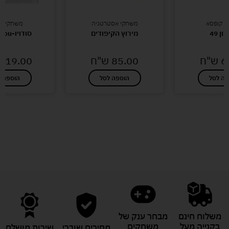
י קופסא
משחקי אסטרטגיה
משחקי קו
ן 49
מירוץ הקיפודים
סודויו-So Do You
6
ש"ח
85.00
ש"ח
119.00
פה לסל
הוספה לסל
הוספה ל
לעוד מוצרים במבצעים מיוחדים
משלוח חינם
מבחר ענק של
בקנייה מעל
משחקים
מחירים שוברי
שירות מושלם