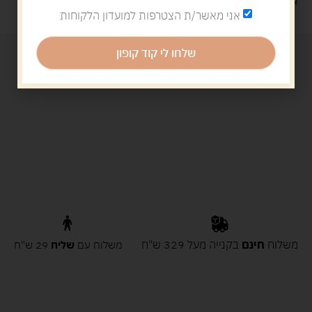
איסוף עצמי: מ"ביתר טויס" רחוב בניין דוד 18, ביתר עילית.
אני מאשר/ת הצטרפות למועדון הלקוחות
שלחו לי קוד קופון
משלוח
חינם
בקנייה מעל 329 ש"ח
משלוח עם
שליח
29 ש"ח