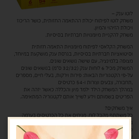
לוטו ענק –
משחק לוטו לפיתוח יכולת ההתאמה החזותית, כושר הריכוז
ויכולת הזיהוי והמיון.
משחק להקניית מיומנויות חברתיות בסיסיות.
המשחק הקלאסי לפיתוח מיומנויות התאמה חזותית
וסיטואציות חברתיות בסיסיות, בגרסת ענק מושקעת במיוחד,
מצופה בלמינציה, עם שישה נושאים שונים.
המשחק מכיל 6 לוחות ענק (32/32 ס"מ) בנושאים שונים
על-פי הקטגוריות הבאות: פירות וירקות, בעלי חיים, מספרים
,תחבורה, צבעים וצורות ו-54 כרטיסים
במהלך המשחק הילד ילמד מיון והכללה כאשר יזהה את
הפריטים בשמותם וידע לשייך אותם לקטגוריה המתאימה.
איך משחקים?
כל משתתף מקבל לוח. מניחים את כל הכרטיסים בערמה
במרכז כאשר פניהם כלפי מטה.
כל משתתף מרים בתורו כרטיס ובודק האם הוא מתאים ללוח
שלו.